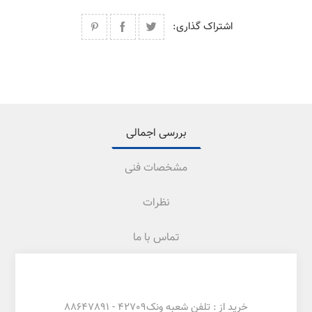
اشتراک گذاری:
بررسی اجمالی
مشخصات فنی
نظرات
تماس با ما
خرید از :
تلفن شعبه ونک
42709 -
88647891