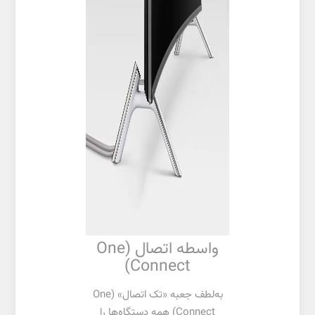
واسطه اتصال (One
Connect)
به‌لطف جعبه «تک اتصال» (One
Connect) همه دستگاه‌ها را