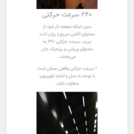
240 سرعت حرکتی
بدون اینکه صفحه تار شود از
محتوای اکشن سریع و روان لذت
ببرید. سرعت حرکتی 240 به
محتوای ورزشی و پرتحرک جان
می‌بخشد.
* سرعت حرکتی واقعی ممکن است
با توجه به مدل و اندازه تلویزیون
متفاوت باشد.