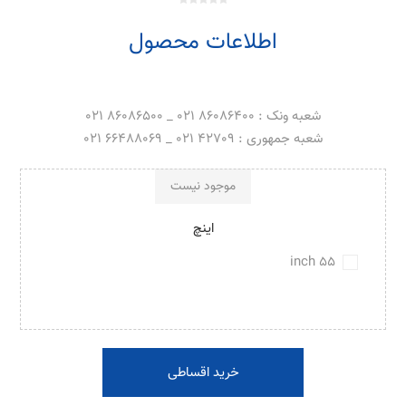
اطلاعات محصول
شعبه ونک : 86086400 021 _ 86086500 021
شعبه جمهوری : 42709 021 _ 66488069 021
موجود نیست
اینچ
55 inch
خرید اقساطی