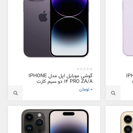
دل IPHONE
گوشی موبایل اپل مدل IPHONE
ت
14 PRO ZA/A دو سیم‌ کارت
ظرفیت 256 گیگابایت و رم 6
0 تومان
گیگابایت