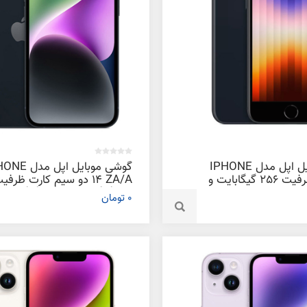
گوشی موبایل اپل مدل IPHONE
گوشی موبایل اپل م
SE 2022 ظرفیت 256 گیگابایت و
14 ZA/A دو سیم‌ کارت ظرفی
128 گیگابایت و رم 6 گیگابایت
0 تومان