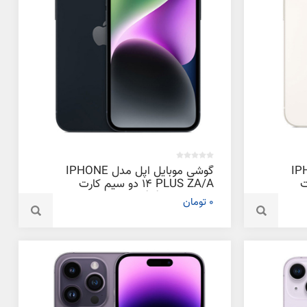
دل IPHONE
گوشی موبایل اپل مدل IPHONE
ت
14 PLUS ZA/A دو سیم‌ کارت
ظرفیت 128 گیگابایت و رم 6
0 تومان
گیگابایت