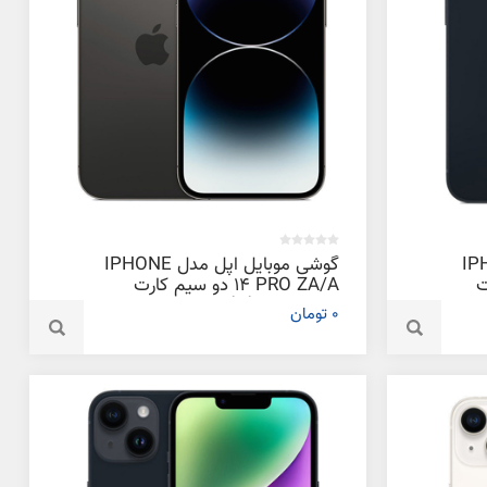
دل IPHONE
گوشی موبایل اپل مدل IPHONE
ت
14 PRO ZA/A دو سیم‌ کارت
ظرفیت 128 گیگابایت و رم 6
0 تومان
گیگابایت