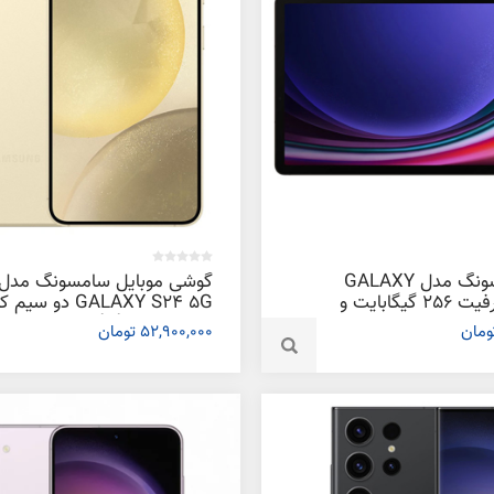
تبلت سامسونگ مدل GALAXY
گوشی موبایل سامسونگ مدل
TAB S9 ظرفیت 256 گیگابایت و
GALAXY S24 5G دو سی
ظرفیت 256 گیگابایت و رم 8
52,900,000 تومان
گیگابایت