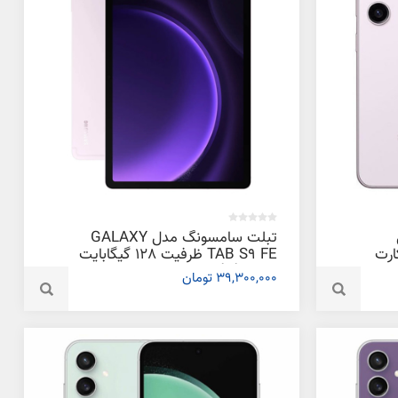
تبلت سامسونگ مدل GALAXY
یم کارت
TAB S9 FE ظرفیت 128 گیگابایت
و رم 6 گیگابایت
39,300,000 تومان