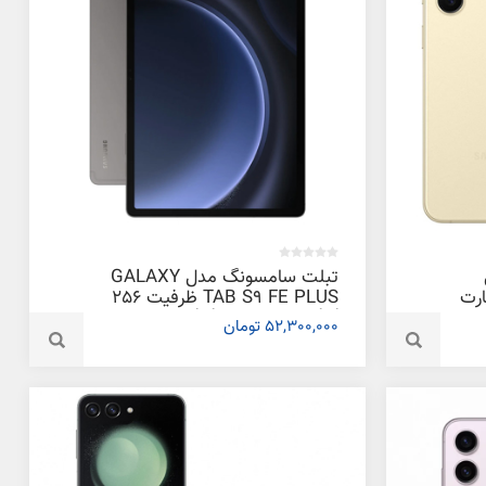
تبلت سامسونگ مدل GALAXY
م کارت
TAB S9 FE PLUS ظرفیت 256
گیگابایت و رم 12 گیگابایت
52,300,000 تومان