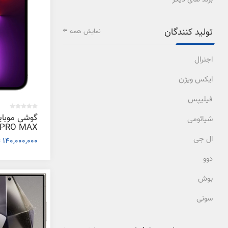
تولید کنندگان
نمایش همه
اجنرال
ایکس ویژن
فیلیپس
شیائومی
ظرفیت 1 ترابایت و رم 6 گیگابایت
ال جی
140,000,000 تومان
دوو
بوش
سونی