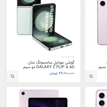
گوشی موبایل سامسونگ مدل
GALAXY S2 دو سیم
GALAXY Z FLIP 5 5G دو سیم
کارت ظرفیت 256 گیگابایت و رم 8
کارت ظرفیت 512 گیگابایت و رم 8
44,200,000 تومان
گیگابایت