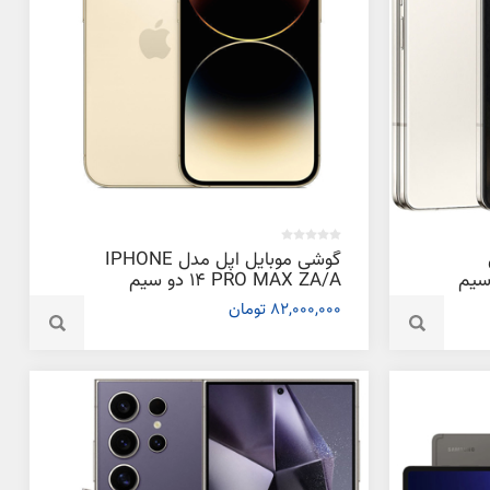
گوشی موبایل اپل مدل IPHONE
GALAXY دو سیم
14 PRO MAX ZA/A دو سیم‌
 و رم
کارت ظرفیت 1 ترابایت و رم 6
82,000,000 تومان
گیگابایت