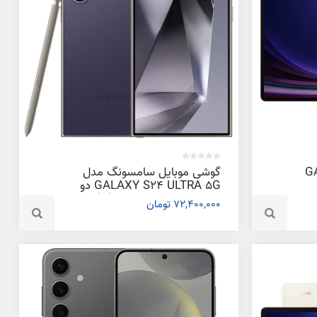
GALAXY
گوشی موبایل سامسونگ مدل
GALAXY S24 ULTRA 5G دو
سیم کارت ظرفیت 256 گیگابایت و
72,400,000 تومان
رم 12 گیگابایت