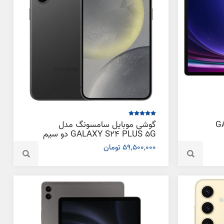
GALAXY
گوشی موبایل سامسونگ مدل
GALAXY S24 PLUS 5G دو سیم
کارت ظرفیت 256 گیگابایت و رم
59,500,000 تومان
12 گیگابایت