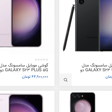
یل سامسونگ مدل
گوشی موبایل سامسونگ مدل
GALAXY S23 ULTRA 5G دو
3 PLUS 5G
سیم کارت ظرفیت 256 گیگابایت و
44,900,000 تومان
گیگابایت