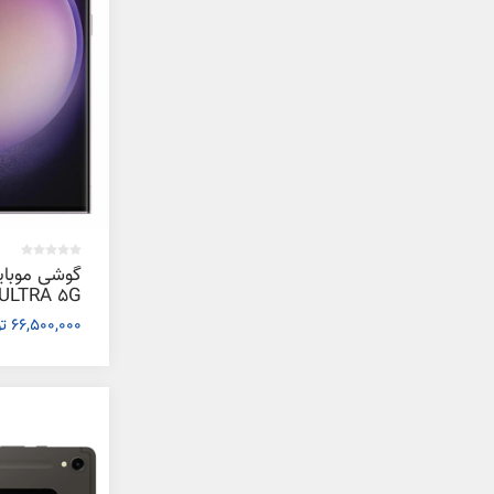
گوشی موبا
66,500,000 تومان
رم 12 گیگابایت