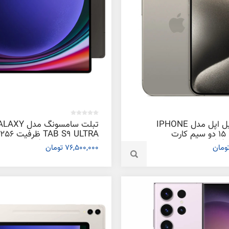
گوشی موبایل اپل مدل IPHONE
تبلت سامسونگ مدل 
15 PRO MAX دو سیم‌ کارت
TAB S9 ULTRA ظرفیت 256
ظرفیت 256 گیگابایت و رم 6
گیگابایت و رم 12 گیگابایت
76,500,000 تومان