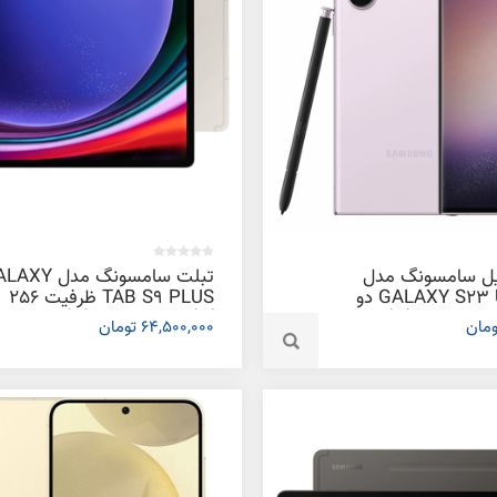
یل سامسونگ مدل
تبلت سامسونگ مدل 
GALAXY S23 ULTRA 5G دو
TAB S9 PLUS ظرفیت 256
سیم کارت ظرفیت 512 گیگابایت و
گیگابایت و رم 12 گیگابایت
64,500,000 تومان