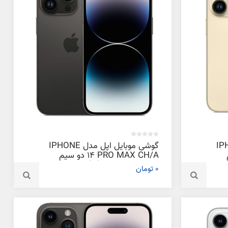
دل IPHONE
گوشی موبایل اپل مدل IPHONE
‌
14 PRO MAX CH/A دو سیم‌
کارت ظرفیت 128 گیگابایت و رم 6
0 تومان
گیگابایت