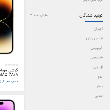
تولید کنندگان
نمایش همه
اجنرال
ایکس ویژن
فیلیپس
شیائومی
ال جی
دوو
82,000,000 تومان
گیگابایت
بوش
سونی