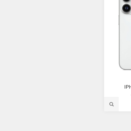
دل IPHONE
کارت ظرفیت 512 گیگابایت و رم 6