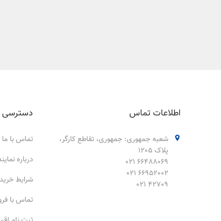
اطلاعات تماس
دسترسی 
شعبه جمهوری: جمهوری، تقاطع کارگر،
تماس با ما
پلاک 1205
درباره نمای
66488069 021
66952002 021
شرایط خرید
42709 021
تماس با فر
ثبت نام اق