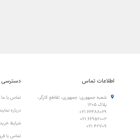
اطلاعات تماس
دسترسی 
شعبه جمهوری: جمهوری، تقاطع کارگر،
تماس با ما
پلاک 1205
درباره نمای
66488069 021
66952002 021
شرایط خرید
42709 021
تماس با فر