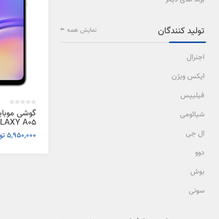
تولید کنندگان
نمایش همه
اجنرال
ایکس ویژن
فیلیپس
گوشی موبا
شیائومی
ال جی
5,950,000 تومان
گیگابایت
دوو
بوش
سونی