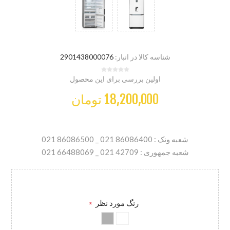
شناسه کالا در انبار:
2901438000076
اولین بررسی برای این محصول
18,200,000 تومان
شعبه ونک : 86086400 021 _ 86086500 021
شعبه جمهوری : 42709 021 _ 66488069 021
رنگ مورد نظر
*