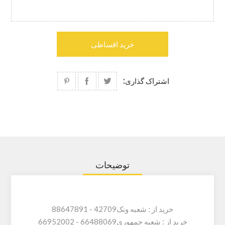
خرید اقساطی
اشتراک گذاری:
توضیحات
خرید از :
شعبه ونک
42709 -
88647891
خرید از :
شعبه جمهوری
66488069 -
66952002