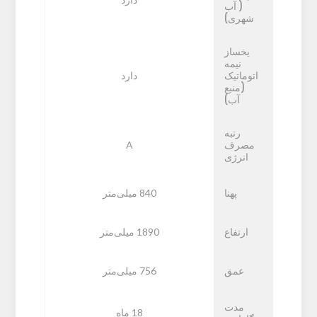
( آب
شهری)
یخساز
نیمه
اتوماتیک
دارد
(منبع
آب)
رتبه
مصرف
A
انرژی
پهنا
840 میلی‌متر
ارتفاع
1890 میلی‌متر
عمق
756 میلی‌متر
مدت
18 ماه