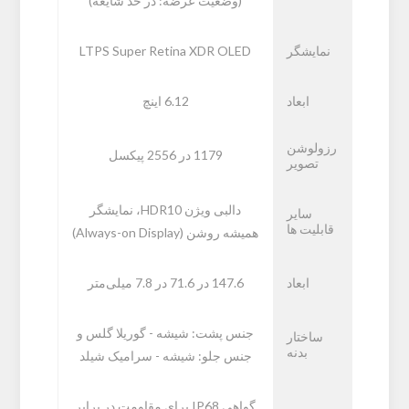
(وضعیت عرضه: در حد شایعه)
نمایشگر
LTPS Super Retina XDR OLED
ابعاد
6.12 اینچ
رزولوشن
1179 در 2556 پیکسل
تصویر
دالبی ویژن HDR10، نمایشگر
سایر
قابلیت ها
همیشه روشن (Always-on Display)
ابعاد
147.6 در 71.6 در 7.8 میلی‌متر
جنس پشت: شیشه - گوریلا گلس و
ساختار
بدنه
جنس جلو: شیشه - سرامیک شیلد
گواهی IP68 برای مقاومت در برابر