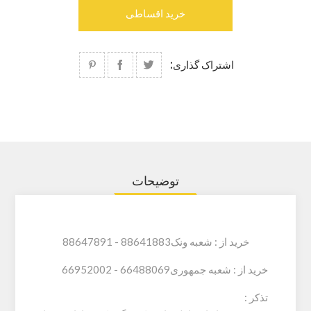
خرید اقساطی
اشتراک گذاری:
توضیحات
خرید از : شعبه ونک88641883 - 88647891
خرید از : شعبه جمهوری66488069 - 66952002
تذکر :