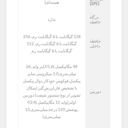
هسته‌ای)
(GPU)
درگاه
ندارد
حافظه
128 گیگابایت با 6 گیگابایت رم، 256
حافظه
گیگابایت با 6 گیگابایت رم، 512
داخلی
گیگابایت با 6 گیگابایت رم
48 مگاپیکسل (f/1.6,لنز واید, 26
میلی‌متری,1.0 میکرومتر سایز
پیکسل,فوکوس خودکار دوال پبکسل
با تشخیص فاز,لرزش‌گیر اپتیکال
دوربین
تصویر از نوع سنسور شیفت) دوربین
اولتراواید 12 مگاپیکسل (f/2.4
,پوشش 120 درجه‌,میلی‌متری,13
میلی‌متری)