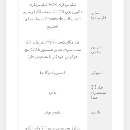
فیلم‌برداری HDR فیلم‌برداری
دالبی‌ویژن HDR تا سقف 60 فریم بر
سایر
قابلیت ها
ثانیه حالت Cinematic ضبط صدای
استریو
12 مگاپیکسل (f/1.9, لنز واید, 23
دوربین
میلی‌متری, سایز سنسور 1/3.6اینچ,
سلفی
فوکوس خودکار با تشخیص فاز)
اسپیکر
استریو (دوگانه)
جک 3.5
میلیمتری
ندارد
صدا
باتری
لیتیوم‌ یونی
شارژ سریع بی سیم 7.5 وات Qi و