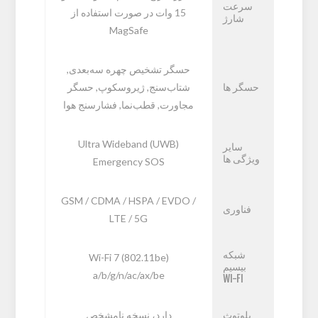
سرعت
15 وات در صورت استفاده از
شارژ
MagSafe
حسگر تشخیص چهره سه‌بعدی,
حسگر ها
شتاب‌سنج, ژیروسکوپ, حسگر
مجاورت, قطب‌نما, فشارسنج هوا
Ultra Wideband (UWB)
سایر
ویژگی ها
Emergency SOS
GSM / CDMA / HSPA / EVDO /
فناوری
LTE / 5G
شبکه
Wi-Fi 7 (802.11be)
بیسیم
a/b/g/n/ac/ax/be
WI-FI
بلوتوث
دارد، نسخه نامشخص