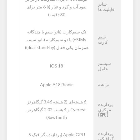
سایر
نفوذ آب و گرد و غبار (تا 6 متر برای
قابلیت ها
30 دقیقه)
تک سیم‌کارت (نانو-سیم یا چندگانه
سیم
eSIMs) یا دو سیم‌کارته (نانو-سیم،
کارت
همزمان یکی فعال (dual stand-by))
سیستم
iOS 18
عامل
تراشه
Apple A18 Bionic
6 هسته‌ای (2 هسته 3.46 گیگاهرتز
پردازنده
مرکزی
Everest و 4 هسته 2.02 گیگاهرتز‌
(CPU)
Sawtooth)
پردازنده
Apple GPU (پردازنده گرافیک 5
گرافیکی