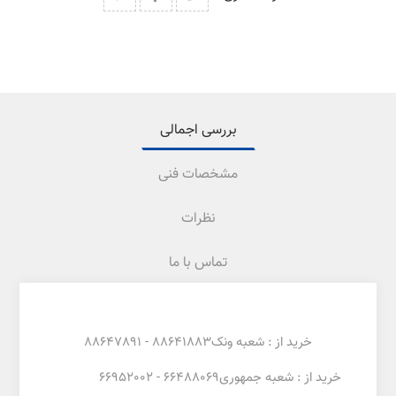
بررسی اجمالی
مشخصات فنی
نظرات
تماس با ما
خرید از : شعبه ونک88641883 - 88647891
خرید از : شعبه جمهوری66488069 - 66952002