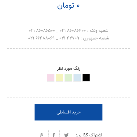
0 تومان
شعبه ونک : 86086400 021 _ 86086500 021
شعبه جمهوری : 42709 021 _ 66488069 021
رنگ مورد نظر
خرید اقساطی
اشتراک گذاری: