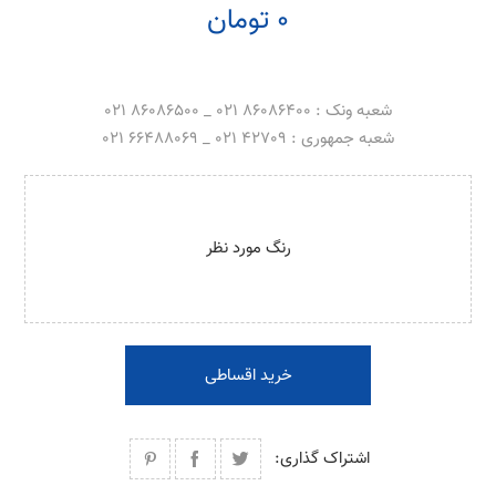
0 تومان
شعبه ونک : 86086400 021 _ 86086500 021
شعبه جمهوری : 42709 021 _ 66488069 021
رنگ مورد نظر
خرید اقساطی
اشتراک گذاری: