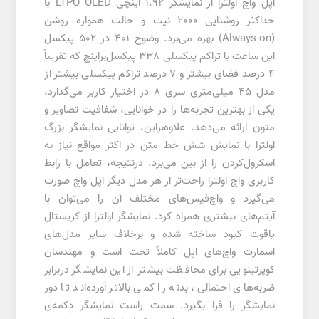
اپل واچ اولترا از نمایشگر 1.92 اینچی LTPO OLED با
حداکثر روشنایی 2000 نیت و حالت همواره روشن
(Always-on) بهره می‌برد. وضوح 401 در 502 پیکسل
این ساعت با تراکم پیکسلی 338 پیکسل‌بر‌اینچ که تقریباً
4 درصد فضای بیشتر و 7 درصد تراکم پیکسلی بیشتر از
مدل 45 میلی‌متری سری 8 در اختیار کاربر می‌گذارد،
یکی از بهترین‌ تجربه‌ها را در خوانایی، شفافیت تصاویر و
متون ارائه می‌دهد. علاوه‌براین، توانایی نمایشگر بزرگ
اولترا با نمایش شش خط متن در اکثر مواقع نیاز به
اسکرول‌کردن را از بین می‌برد. درنتیجه، تعامل با رابط
کاربری واچ اولترا راحت‌تر از هر مدل دیگر اپل واچ صورت
می‌گیرد و واچ‌فیس‌های مختلف آن را می‌توان با
آیتم‌های بیشتری همراه کرد. نمایشگر اولترا از کریستال
یاقوت کبود ساخته شده و برخلاف سایر مدل‌های
اسمارت واچ‌های اپل کاملاً تخت است و مهندسان
کوپرتینویی برای محافظت بیشتر از این نمایشگر دربرابر
ضربه‌های احتمالی، بدنه را کمی بالاتر آورده‌اند تا دور
نمایشگر را فرا بگیرد. سمت راست نمایشگر دکمه‌ی