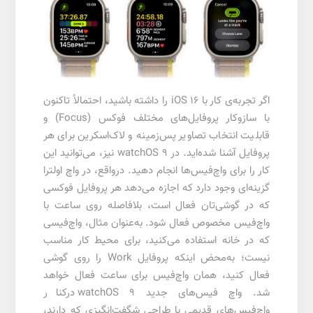
اگر تجربه‌ی کار با iOS 16 را داشته باشید، احتمالاً تاکنون
با سازوکار پروفایل‌های مختلف فوکس (Focus) و
قابلیت انتخاب تصاویر پس‌زمینه و لاک‌اسکرین برای هر
پروفایل آشنا شده‌اید. در watchOS 9 نیز، می‌توانید این
کار را برای واچ‌فیس‌ها انجام دهید. درواقع، در واچ اولترا
گزینه‌ای وجود دارد که اجازه می‌دهد هر پروفایل فوکسی
که در گوشی‌تان فعال است، بلافاصله روی ساعت با
واچ‌فیس مخصوص فعال شود. به‌عنوان مثال، واچ‌فیسی
که در خانه استفاده می‌کنید، برای محیط کار مناسب
نیست؛ به‌محض اینکه پروفایل Work را روی گوشی
فعال کنید، همان واچ‌فیس برای ساعت فعال خواهد
شد. واچ‌ فیس‌های جدید watchOS 9 درکنار
واچ‌فیس‌های قدیمی با طراحی شگفت‌انگیزی که دارند،