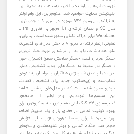
فهرست اپ‌های بازشده‌ی اخیر، به‌سرعت به محیط این
اپلیکیشن هدایت خواهید شد. علاوه‌‌براین، اپل واچ اولترا
به تراشه‌ی بی‌سیم W3 موجود در سری ۸ و جدیدترین
مدل SE و همان تراشه‌ی U1 مجهز به فناوری Ultra
Wideband برای ادراک فضایی مجهز شده است. بنابراین،
تفاوتی ازنظر تراشه با سری 8 یا حتی مدل‌های قدیمی‌تر
نخواهد داشت. بااین‌حال، تراشه‌‌ی موردبحث افزون‌بر
حسگر ضربان قلب، حسگر سنجش سطح اکسیژن خون
و حسگر نور محیط‌ به حسگرهای جدید تشخیص دمای
بدن، دما و عمق آب ویژه‌ی شناگران و غواصان به‌علاوه‌ی
شتاب‌سنج و ژیروسکوپ جدید برای تشخیص تصادف
خودرو مجهز شده است که در مدل‌های پیشین شاهد
این سنسورها نبوده‌ایم. واچ اولترا از حافظه‌ی
ذخیره‌سازی 32 گیگابایتی، همچنین سه میکروفون برای
بهبود کیفیت تماس در فضای باز و یک اسپیکر اضافه
بهره می‌برد تا برای به‌صدا در‌آوردن آژیر خطر، افزایش
حجم صدا هنگام تماس‌ و بهتر شنیده‌شدن پاسخ‌های
Siri در محیط‌های شلوغ به کار رود. کوپرتینویی‌ها ادعا