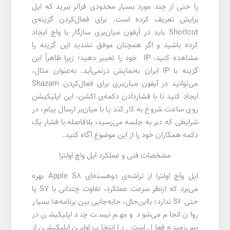
را حتی از چند مورد بسیار محدودی فراتر ببرید که اپل
برایش تعریف کرده است. برای فعال‌کردن گزینه‌ی
Shortcut باید در آیفون میان‌بری سازگار با واچ ایجاد
کرده باشید و اگر همچنان موفق نشدید این گزینه را
مشاهده‌ کنید، IP خود را تغییر دهید؛ زیرا ظاهراً این
گزینه با IP ایران به‌نمایش درنمی‌آید. به‌عنوان مثال،
می‌توانید در آیفون میان‌بری برای فعال‌کردن Shazam
ایجاد کنید تا با فشار‌دادن دکمه‌ی اکشن، این اپلیکیشن
روی ساعت شروع به کار کند یا با میان‌بر ارسال پیام، در
شرایطی که دیر به جلسه می‌رسید، بلافاصله با فشار یک
دکمه همکاران خود را از این موضوع آگاه کنید.
مشخصات فنی و عملکرد اپل واچ اولترا
اپل واچ اولترا از تراشه‌ی دوهسته‌ای Apple S8 بهره
می‌برد که ازنظر سرعت عملکرد، تفاوت چندانی با S7 یا
حتی S6 ندارد؛ بااین‌حال، جابه‌جایی بین برنامه‌ها بسیار
روان انجام می‌شود و مهم نیست چند اپلیکیشن در
پس‌زمینه فعال است. با انتخاب اولین اپلیکیشن از