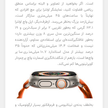
است. اگر بخواهید از تصاویر و البته براساس منطق
ریاضی قضاوت کنید، نمایشگر اولترا برای مچ افرادی که
نهایتاً با ساعت‌های 45 میلی‌متری سازگار است،
بیش‌از‌حد بزرگ به‌نظر می‌رسد. ازطرف‌دیگر، اپل واچ اولترا
63.1 گرمی که به‌طور تقریبی 2 برابر از سبک‌ترین و 19
درصد از سنگین‌ترین مدل سری 8 وزن بیشتری دارد؛
به‌طور غافلگیرکننده‌ای برای استفاده‌ی مداوم، آزاردهنده
نیست و ضخامت 14.4 میلی‌متری‌اش که حدوداً 35
درصد بیشتر از مدل استاندارد 10.7 میلی‌متری سایر
واچ‌ها است، بازهم از شگفت‌انگیزی اسمارت واچ پرچم‌دار
کوپرتینویی‌ها کم نمی‌کند.
به‌لطف بدنه‌ی تیتانیومی و فرم‌فکتور بسیار ارگونومیک و