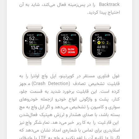
Backtrack را در پس‌زمینه فعال می‌کند، شاید به آن
احتیاج پیدا کردید.
غول فناوری مستقر در کوپرتینو، اپل واچ اولترا را به
قابلیت تشخیص تصادف (Crash Detection) مجهز
کرده است. این قابلیت برخورد شدید به قسمت جلو،
کنار، پشت و واژگونی انواع خودرو ازجمله خودروهای
سواری و کامیون را تشخیص می‌دهد و اگر اپل واچ به مچ
بسته باشد،‌ با صدای هشدار و لرزش هپتیک فعال‌شدن
این قابلیت را به کاربر خبر می‌دهد. نمایشگر واچ نیز
اسلایدری برای تماس با شماره‌ی امداد نشان می‌دهد که
اگر تا 10 ثانیه آن را لغو نکنید و واچ به LTE یا وای‌فای