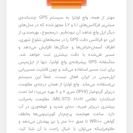
مهتر از همه، واچ اولترا به سیستم GPS چندبانده‌ی
مبتنی‌بر فرکانس‌های L1 و L2 مجهز شده که در مدل‌های
دیگر اپل واچ شاهد آن نبوده‌ایم. درمجموع، بهره‌مندی از
این دو فرکانس دقت GPS را در محیط‌های شلوغ شهری،‌
اطراف آسمان‌خراش‌ها و جنگل‌ها افزایش می‌دهد و
مسیر طی‌شده با دقت بیشتری ثبت خواهد شد.
متأسفانه GPS پیشرفته‌ی واچ اولترا، تنها از اپل‌مپس
برای ثبت مسیر استفاده می‌کند و چون قابلیت مسیریابی
اپل‌مپس در ایران فعال نیست، عملاً این سیستم
بی‌استفاده می‌ماند. واچ اولترا از همان درجه‌ی مقاومت
دربرابر گردوغبار (IP6X) سری 7 و 8 بهره می‌برد؛ اما تحت
استاندارد نظامی MIL-STD 810H، مقاومت به‌مراتب
بیشتری دربرابر ضربه، دمای شدید و غوطه‌وری در آب
دارد. ساعت هوشمند پرچم‌دار کوپرتینویی‌ها به‌لطف
گواهی WR100 تا عمق 100 متر را نیز پوشش می‌دهد و
علاوه‌براینکه می‌توان با خیال راحت با آن شنا کرد،