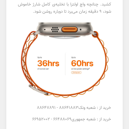
کشید. چنانچه واچ اولترا با تخلیه‌ی کامل شارژ خاموش
شود، 9 دقیقه زمان می‌برد تا دوباره روشن شود.
خرید از : شعبه ونک88641883 - 88647891
خرید از : شعبه جمهوری66488069 - 66952002