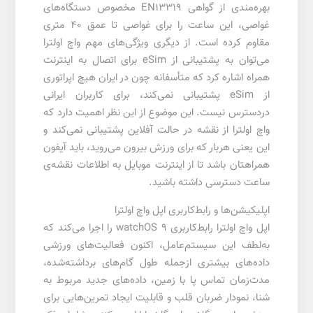
بهره‌مندی از گواهی EN13319 مخصوص دستگاه‌های
غواصی، این ساعت را برای غواصی تا عمق 40 متری
مقاوم کرده است. از دیگری ویژگی‌های مهم واچ اولترا
می‌توان به پشتیبانی از eSim برای اتصال به اینترنت
همراه اشاره کرد که متأسفانه چون در ایران هیچ اپراتوری
از eSim پشتیبانی نمی‌کند، برای کاربران ایرانی
دردسترس نیست. این موضوع از این نظر اهمیت دارد که
واچ اولترا از نقشه در حالت آفلاین پشتیبانی نمی‌کند و
این یعنی هربار که برای ورزش بیرون می‌روید، باید آیفون
همراهتان باشد تا از اینترنت موبایل به اطلاعات نقشه‌ی
ساعت دسترسی داشته باشید.
اپلیکیشن‌ها و رابط‌کاربری اپل واچ اولترا
اپل واچ اولترا رابط‌کاربری watchOS 9 را اجرا می‌کند که
به‌لطف این سیستم‌عامل، اکنون فعالیت‌های ورزشی
داده‌های بیشتری ازجمله طول گام‌های برداشته‌شده،
مدت‌زمان تماس پا با زمین، داده‌های جدید مربوط به
شنا، نمودار ضربان قلب و قابلیت ایجاد تمرین‌هایی برای