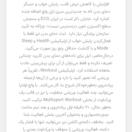
افزایش یا کاهش تپش قلب، پایش خواب و حسگر
دمای بدن که به‌ جدیدترین سری اپل واچ اضافه شده
اشاره کرد. شایان ذکر است در ایران ECG و سنجش
سطح اکسیژن خون دردسترس نیست؛ چراکه به تأیید
سازمان پزشکی نیاز دارد. ثبت دمای بدن نیز فقط با
فعال‌کردن پایش خواب از اپلیکیشن Health و Sleep
Mode و با گذشت حداقل پنج روز صورت می‌گیرد.
درحال‌حاضر، اپل برای داده‌های دمای بدن کاربرد چندانی
تعریف نکرده و فقط می‌توان از آن برای پیش‌بینی عادت
ماهانه استفاده کرد. اپلیکیشن Workout، تقریباً هر
ورزشی که تصور کنید را دارد و برخی از آن‌ها ازجمله
پیاده‌روی به‌طورخودکار شروع به کار می‌کنند. با واچ اولترا
می‌توانید چند فعالیت ورزشی متفاوت را نیز در قالب یک
ورک‌اوت از بخش Multisport Workout ترکیب کنید.
به‌طور مثال، 20 دقیقه اول پیاده‌روی و بعد نیم ساعت
دوچرخه‌سواری و به‌عنوان آخرین بخش فعالیت شنا
کنید. به‌لطف دکمه‌ی اکشن نیز می‌توانید تنها با فشار یک
دکمه، فعالیت ورزشی را متوقف یا ورک‌اوت بعدی را