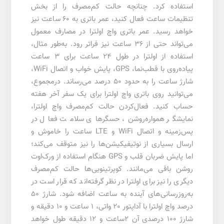
استفاده کرد. چنانچه حالت کم‌مصرف را از بخش
تنظیمات ساعت فعال کنید، عمر باتری به 60 ساعت نیز
خواهد رسید. عمر باتری واچ اولترا در مصارف معمول
می‌تواند حتی از 36 ساعت نیز فراتر رود. به‌طور مثال،
استفاده از اولترا در طول 24 ساعت برای 3 ساعت
پیاده‌روی با قطب‌نما، GPS، پایش خواب و اتصال WiFi،
شارژ ساعت را به حدود 50 درصد می‌رساند. درمجموع،
می‌توانید روی باتری واچ اولترا برای یک سفر آخر هفته
حساب کنید. فعال‌کردن حالت کم‌مصرف واچ اولترا،
نمایشگر همواره‌روشن، حسگرهای سلامت فعال در
پس‌زمینه و اتصال WiFi و LTE ساعت را خاموش و
ارسال بسیاری از نوتیفیکیشن‌ها را نیز متوقف می‌کند؛
اما پایش ضربان قلب و GPS هنگام استفاده از ورک‌اوت
روشن باقی می‌مانند. کوپرتینویی‌ها حالت کم‌مصرف
دیگری را نیز برای اولترا در نظر گرفته‌اند که قرار است در
به‌روزرسانی‌های آینده به ساعت اضافه شود. شارژ‌ 50
درصد واچ اولترا با آداپتور 20 واتی، 1 ساعت و 10 دقیقه و
شارژ 100 درصدی آن 2ساعت و 12 دقیقه طول خواهد