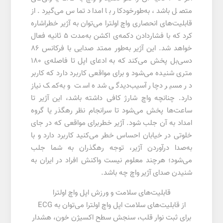
متصل باشد، به‌طورخودکار با امداد تماس می‌گیرد. از
قابلیت‌های انحصاری واچ اولترا می‌توان به آژیر خطراشاره
کرد که با فشار‌دادن دکمه‌ی اکشن به‌مدت 5 ثانیه فعال
خواهد شد. این آژیر به‌طور ممتد صدایی با فرکانس 86
دسی‌بل پخش می‌کند که به‌ ادعای اپل تا فاصله‌ی 180
متری شنیده می‌شود و برای مواقعی کاربرد دارد که کاربر
در مسیر دچار آسیب‌دیدگی شده است و به‌کمک نیاز
دارد. چنانچه واچ شارژ کافی داشته باشد، این آژیر تا
ساعت‌ها پخش می‌شود تا سرانجام نظر رهگذر یا گروه
امداد به آن جلب شود. آژیر خطربرای مواقعی که در جای
خلوتی در خیابان احساس خطر می‌کنید کاربرد دارد و با
به‌صدا در‌آوردن آژیر، توجه رهگذران به شما جلب
می‌شود؛ هرچند معلوم نیست واکنش افراد در ایران به
شنیدن صدای آژیر واچ چه باشد.
قابلیت‌های سلامت و ورزش اپل واچ اولترا
از قابلیت‌های سلامت اپل واچ اولترا می‌توان به ECG
برای ثبت نوار قلب، سنجش سطح اکسیژن خون، هشدار