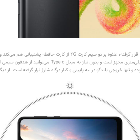
اسلات سیم کارت گلکسی A04 که در سمت چپ قرار گرفته، علاوه بر دو سیم ک
یکی را انتخاب کنید.A04 به جک هدفون 3.5 میلی‌متری مجهز است 
ها خروجی بلندگو در لبه پایینی و کنار درگاه شارژ قرار گرفته است. از دیگر ویژگی‌های