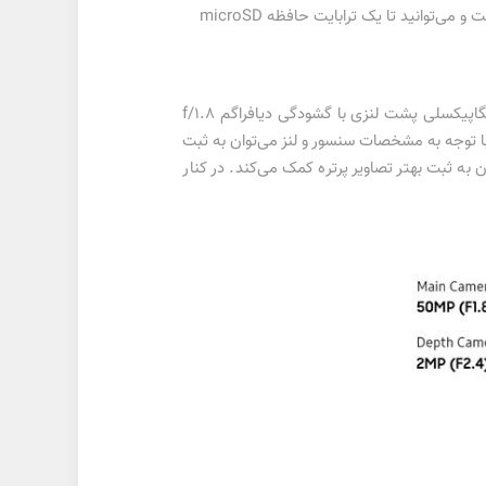
۴/۶۴، ۶/۶۴، ۶/۱۲۸ و ۱۲۸/۸ گیگابایت رم و حافظه داخلی روانه بازار می‌شود. این گوشی دارای اسلات کارت حافظه اختصاصی است و می‌توانید تا یک ترابایت حافظه microSD
یکی از مزایای گلکسی A04 در فهرست گوشی تا 4 میلیون تومان برخوردار بودن از دوربین اصلی با کیفیت است. سنسور ۵۰ مگاپیکسلی پشت لنزی با گشودگی دیافراگم f/1.8
بین توانایی فیلم‌برداری با وضوح 1080p با نرخ 30 فریم در ثانیه را دارد. با توجه به مشخصات سنسور و لنز می‌توان به ثبت
وربین 2 مگاپیکسلی عمق‌سنج هم با ضریب اف 2.4 با سنجش عمق میدان به ثبت بهتر تصاویر پرتره کمک می‌کند. در کنار