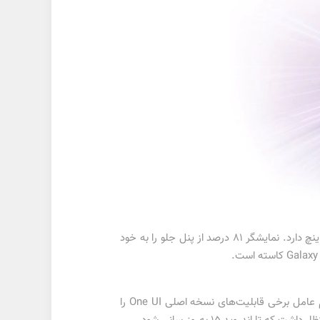
گلکسی A04 به نمایشگر بزرگ 6.5 اینچی از نوع PLS LCD مجهز شده که وضوح 720 در 1600 پیکسل و تراکم 270 پیکسل بر اینچ دارد. نمایشگر 81 درصد از پنل جلو را به خود
گلکسی A04 به صورت پیش فرض با اندروید 12 مبتنی‌بر رابط کاربری One UI Core 4.1 به دستتان خواهد رسید. این سیستم عامل برخی قابلیت‌های نسخه اصلی One UI را