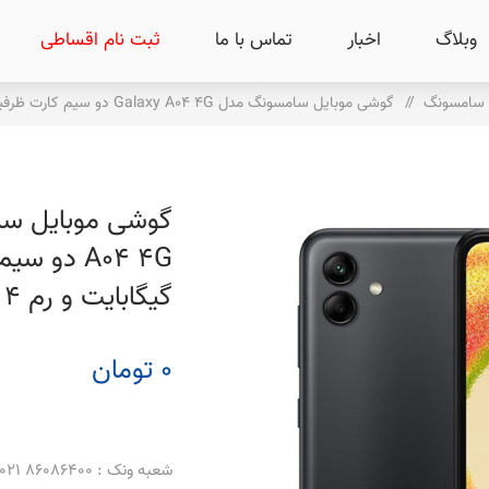
وبلاگ
اخبار
تماس با ما
ثبت نام اقساطی
 سامسونگ
/
گوشی موبایل سامسونگ مدل Galaxy A04 4G دو سیم کارت ظرفیت 64 گیگابایت و رم 4 گیگابایت
گیگابایت و رم 4 گیگابایت
0 تومان
شعبه ونک : 86086400 021 _ 86086500 021