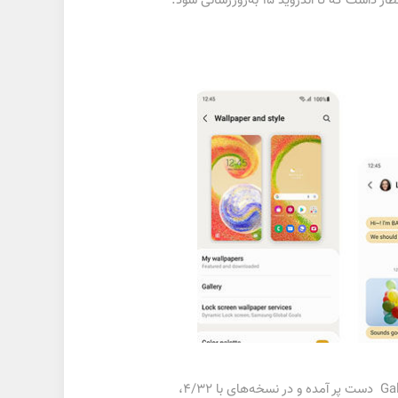
ندروید ۱۵ به‌روزرسانی شود.
گلکسی A04 به پردازندهUnisoc SC9863A مجهز شده که توسط شرکتی چینی تولید می‌شود. از نظر پیکربندی حافظه Galaxy A04 دست پر آمده و در نسخه‌های با ۴/۳۲،