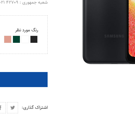
شعبه جمهوری : 42709 021 _ 66488069 021
رنگ مورد نظر
اشتراک گذاری: