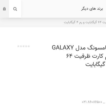
برند های دیگر
گوشی موبایل سامسونگ مدل GALAXY
A04 4G دو سیم کارت ظرفیت 64