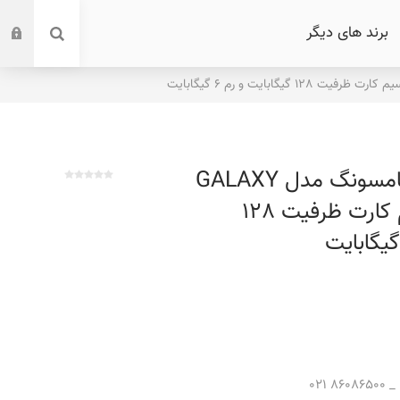
برند های دیگر
گوشی موبایل سامسونگ مدل GALAXY
A13 4G دو سیم کارت ظرفیت 128