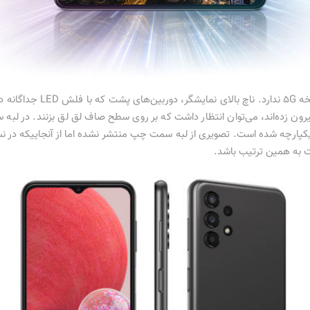
رون زده‌اند، می‌توان انتظار داشت که بر روی سطح صاف لق لق بزنند. در لبه