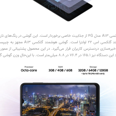
طراحی زیبا و رنگ‌بندی خاص گوشی هوشمند گلکسی A13 مدل 4G از جذابیت خاصی برخوردار است
ست. گوشی هوشمند گلکسی
A13
مجهز به چیپست 0
 است. با این‌حال وزن گوشی گلکسی