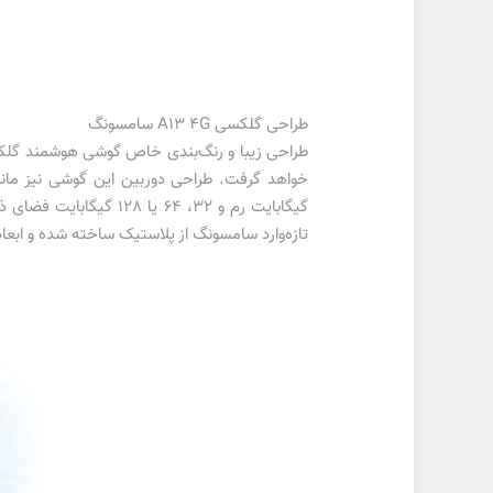
طراحی گلکسی A13 4G سامسونگ
خواهد گرفت. طراحی دوربین این گوشی نیز مانند گلکسی اس ۲۲ اولترا ا
گیگابایت رم و 32، 64 یا 128 گیگابایت فضای ذخیره‌سازی دردسترس کاربران قرار می‌گیرد. در این محصول پشتیبانی از مموری‌کارت
تازه‌وارد سامسونگ از پلاستیک ساخته شده و ابعاد این دستگاه نیز 165.1 در 76.4 در 8.8 میلی‌متر