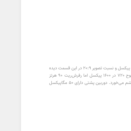
در اندازه 6.6 اینچی تعبیه شده است. این نمایشگر با رزلوشن 1080 در 2408 پیکسل و نسبت تصویر 20:9 در این قسمت دیده
مجهز به نمایشگر 6.5 اینچی است که دارای وضوح 720 در 1600 پیکسل اما رفرش‌ریت 90 هرتز
می‌باشد. علاوه‌بر این در جلو این گوشی یک دوربین سلفی 8 مگاپیکسلی (به جای دوربین 5 مگاپیکسلی نسل های قبلی) به چشم می‌خورد. دوربین پشتی دارای 50 مگاپیکسل