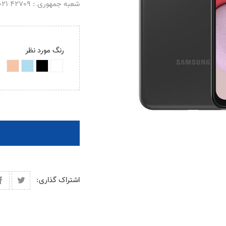
شعبه جمهوری : 42709 021 _ 66488069 021
رنگ مورد نظر
اشتراک گذاری: