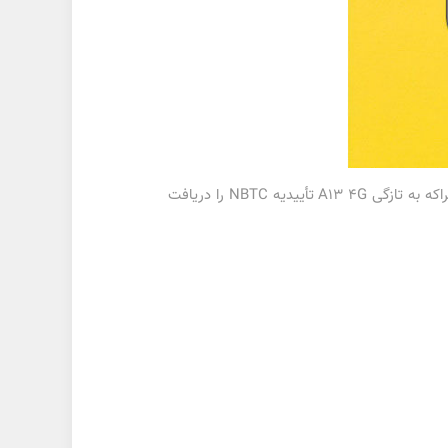
سامسونگ در سال 2021 از گوشی گلکسی A13 5G رونمایی کرد و حالا نوبت به نسخه 4G این گوشی هوشمند رسیده است. چراکه به تازگی A13 4G تأییدیه NBTC را دریافت