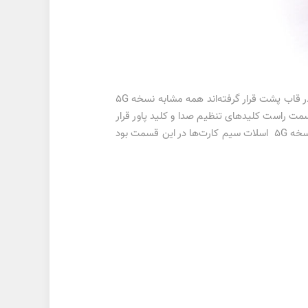
از نظر ظاهر گلکسی A13 نسخه 4G تفاوتی با نسخه 5G ندارد. ناچ بالای نمایشگر، دوربین‌های پشت که با فلش LED جداگانه در قاب پشت قرار گرفته‌اند همه مشابه نسخه 5G
 سمت راست کلیدهای تنظیم صدا و کلید پاور قرار
گرفته‌اند که البته کلید دوم با سنسور اثر انگشت یکپارچه شده است. تصویری از لبه سمت چپ منتشر نشده اما از آنجاییکه در نسخه 5G اسلات سیم کارت‌ها در این قسمت بود