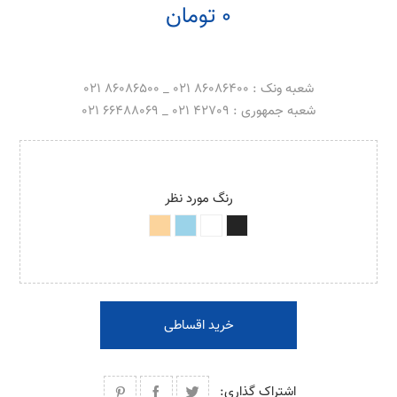
0 تومان
شعبه ونک : 86086400 021 _ 86086500 021
شعبه جمهوری : 42709 021 _ 66488069 021
رنگ مورد نظر
خرید اقساطی
اشتراک گذاری: