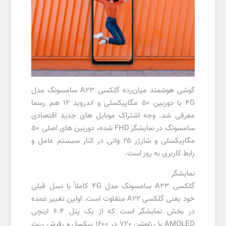
گوشی هوشمند میان‌رده گلکسی A23 سامسونگ مدل
4G با دوربین ۵۰ مگاپیکسلی و اندروید ۱۲ هم رسما
معرفی شد. وجه اشتراک موبایل های جدید اقتصادی
سامسونگ در نمایشگر FHD شده، دوربین های اصلی ۵۰
مگاپیکسلی و شارژر ۲۵ واتی در کنار سیستم عامل و
رابط کاربری به روز است.
نمایشگر
گلکسی A23 سامسونگ مدل 4G کاملاً با نسل قبلی
خود یعنی گلکسی A22 متفاوت است. اولین تغییر عمده
در بخش نمایشگر است که از یک پنل 6.4 اینچی
AMOLED با رزلوشن 720 در 1600 پیکسل و رفرش ریت