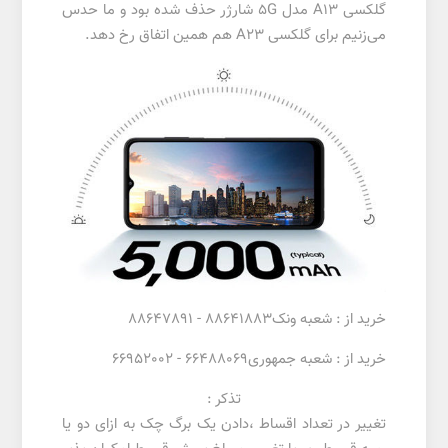
گلکسی A13 مدل 5G شارژر حذف شده بود و ما حدس
می‌زنیم برای گلکسی A23 هم همین اتفاق رخ دهد.
خرید از : شعبه ونک88641883 - 88647891
خرید از : شعبه جمهوری66488069 - 66952002
تذکر :
تغییر در تعداد اقساط ،دادن یک برگ چک به ازای دو یا