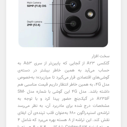
سخت افزار
گلکسی A23 از آنجایی که پایین‌تر از سری A53 به
حساب می‌آید به همین خاطر بیشتر در دسته‌ی
گوشی‌های اقتصادی قرار می‌گیرد تا میان‌رده؛ به‌خصوص
مدل ۴G، به همین خاطر انتظار داریم قیمت مناسبی هم
داشته باشد. مدل ۴G این گوشی با شماره مدل SM-
A235F در گیک‌بنچ حضور پیدا کرد و با توجه به
مشخصات درج شده برای مادربرد آن، به نظر می‌رسد
تراشه‌ی اسنپدراگون ۶۸۰ به‌عنوان قلب تپنده‌ی آن ایفای
نقش کند. این تراشه از ۸ هسته بهره می‌برد که شامل ۴