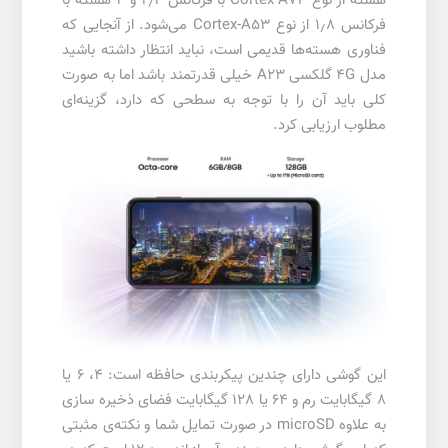
هسته از نوع Cortex-A73 با فرکانس ۲٫۴ و ۴ هسته با
فرکانس ۱٫۸ از نوع Cortex-A53 می‌شود. از آنجایی که
فناوری هسته‌ها قدیمی است، نباید انتظار داشته باشید
مدل ۴G گلکسی A23 خیلی قدرتمند باشد اما به صورت
کلی باید آن را با توجه به سطحی که دارد، گزینه‌ای
مطلوب ارزیابی کرد.
این گوشی دارای چندین پیکربندی حافظه است: 4، 6 یا
8 گیگابایت رم و 64 یا 128 گیگابایت فضای ذخیره سازی
به علاوه microSD در صورت تمایل شما و نکته‌ی مثبتی