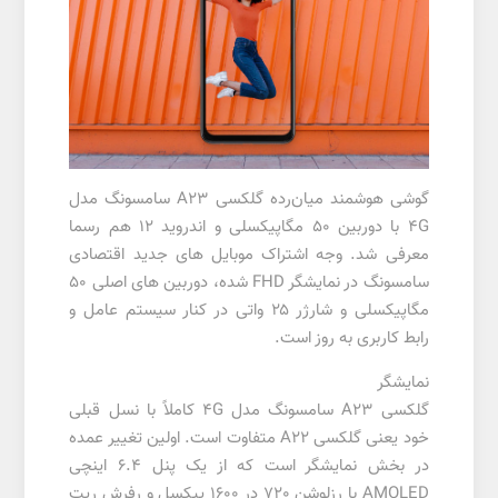
گوشی هوشمند میان‌رده گلکسی A23 سامسونگ مدل
4G با دوربین ۵۰ مگاپیکسلی و اندروید ۱۲ هم رسما
معرفی شد. وجه اشتراک موبایل های جدید اقتصادی
سامسونگ در نمایشگر FHD شده، دوربین های اصلی ۵۰
مگاپیکسلی و شارژر ۲۵ واتی در کنار سیستم عامل و
رابط کاربری به روز است.
نمایشگر
گلکسی A23 سامسونگ مدل 4G کاملاً با نسل قبلی
خود یعنی گلکسی A22 متفاوت است. اولین تغییر عمده
در بخش نمایشگر است که از یک پنل 6.4 اینچی
AMOLED با رزلوشن 720 در 1600 پیکسل و رفرش ریت