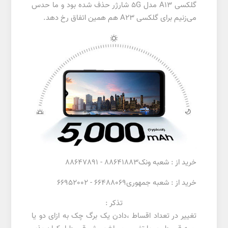
گلکسی A13 مدل 5G شارژر حذف شده بود و ما حدس
می‌زنیم برای گلکسی A23 هم همین اتفاق رخ دهد.
خرید از : شعبه ونک88641883 - 88647891
خرید از : شعبه جمهوری66488069 - 66952002
تذکر :
تغییر در تعداد اقساط ،دادن یک برگ چک به ازای دو یا