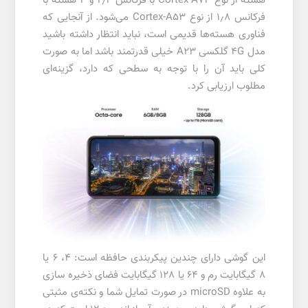
هسته از نوع Cortex-A73 با فرکانس ۲٫۴ و ۴ هسته با
فرکانس ۱٫۸ از نوع Cortex-A53 می‌شود. از آنجایی که
فناوری هسته‌ها قدیمی است، نباید انتظار داشته باشید
مدل ۴G گلکسی A23 خیلی قدرتمند باشد اما به صورت
کلی باید آن را با توجه به سطحی که دارد، گزینه‌ای
مطلوب ارزیابی کرد.
این گوشی دارای چندین پیکربندی حافظه است: 4، 6 یا
8 گیگابایت رم و 64 یا 128 گیگابایت فضای ذخیره سازی
به علاوه microSD در صورت تمایل شما و نکته‌ی مثبتی