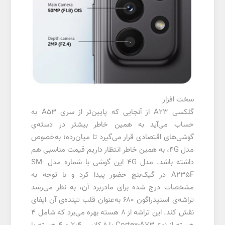
سخت افزار
گلکسی A23 از آنجایی که پایین‌تر از سری A53 به
حساب می‌آید به همین خاطر بیشتر در دسته‌ی
گوشی‌های اقتصادی قرار می‌گیرد تا میان‌رده؛ به‌خصوص
مدل ۴G، به همین خاطر انتظار داریم قیمت مناسبی هم
داشته باشد. مدل ۴G این گوشی با شماره مدل SM-
A235F در گیک‌بنچ حضور پیدا کرد و با توجه به
مشخصات درج شده برای مادربرد آن، به نظر می‌رسد
تراشه‌ی اسنپدراگون ۶۸۰ به‌عنوان قلب تپنده‌ی آن ایفای
نقش کند. این تراشه از ۸ هسته بهره می‌برد که شامل ۴