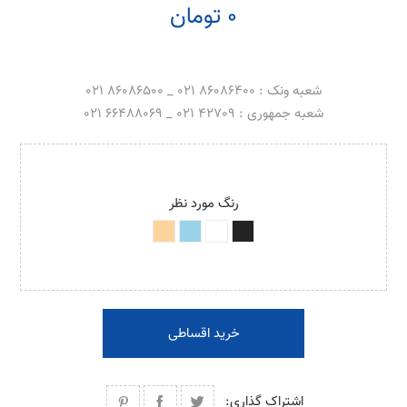
0 تومان
شعبه ونک : 86086400 021 _ 86086500 021
شعبه جمهوری : 42709 021 _ 66488069 021
رنگ مورد نظر
خرید اقساطی
اشتراک گذاری: