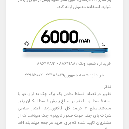
شرایط استفاده معمولی ارائه کند.
خرید از : شعبه ونک88641883 - 88647891
خرید از : شعبه جمهوری66488069 - 66952002
تذکر :
تغییر در تعداد اقساط ،دادن یک برگ چک به ازای دو یا
سه قسط و یا تغییر مبلغ پیش قسط امکان پذیر
میباشد.مبلغ 3 درصد کل فاکتورهزینه اعتبار سنجی
شرکت بای چک جهت صدور تاییدیه چک میباشد که از
مشتریان تایید شده که برای خرید مراجعه مینمایند اخذ