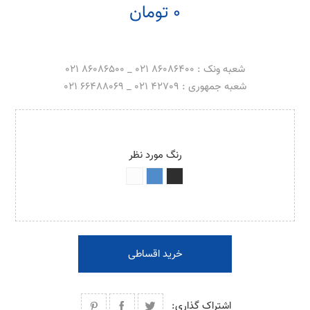
0 تومان
شعبه ونک : 86086400 021 _ 86086500 021
شعبه جمهوری : 42709 021 _ 66488069 021
رنگ مورد نظر
خرید اقساطی
اشتراک گذاری: