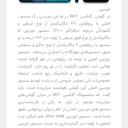
دوربین
در گوشی گلکسی M12 در بخش دوربین یک سنسور
اصلی با رزولوشن 48 مگاپیکسل از نوع عریض و
گشودگی دریچه دیافراگم f/2.0، سنسور دوربین 5
مگاپیکسل از نوع فوق عریض با زاویه دید 123 درجه و دو
سنسور با رزولوشن 2 مگاپیکسل از نوع ماکرو و سنجش
عمق، سنسور‌های چهار‌گانه را تشکیل می‌‌دهند. سنسور
دوربین اصلی با توجه به رزولوشن در نظر گرفته شده،
توانایی ثبت تصاویر با‌کیفیت را در نور روز دارد. کنتراست
خوب، جزئیات دقیق و داینامیک رنج جذاب، از‌جمله
خصوصیات بارز تصاویر خروجی ثبت شده توسط سنسور
دوربین اصلی این گوشی هوشمند میان‌رده است. باید
گفت که سامسونگ گلکسی M12 در میان‌ گوشی‌های
میان‌رده موجود در بازار، به یکی از قدرتمند‌ترین
سنسور‌های دوربین اصلی از نظر میزان رزولوشن مجهز
شده است. سنسور دوربین ultra wide هم امکان ثبت
تصاویر با زاویه دید گسترده‌تری به نسبت سنسور دوربین