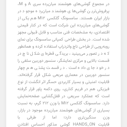
در مجموع گوشی‌های هوشمند میان‌رده سری A و M،
پرفروش‌ترین گوشی‌های هوشمند میان‌رده موجود در
بازار ایران هستند. سامسونگ گلکسی M12 هم یکی از
گوشی‌های میان‌رده این شرکت است که در کنار قیمتی
اقتصادی، به مشخصات فنی مناسب و قابل قبولی مجهز
شده است. در بخش طراحی کمپانی سامسونگ برای نمای
رو‌به‌رویی از طراحی ناچ واتردراپ استفاده کرده و همانطور
که در تصویر می‌بینید، بریدگی قطره‌ای شکل ناچ در
قسمت بالایی و مرکزی نمایشگر، سنسور دوربین سلفی را
در خود جای داده است. در قسمت پشتی هم چهار
سنسور دوربین در معماری مربعی شکل قرار گرفته‌اند.
قابلیت امنیتی و بسیار کاربردی حسگر اثر انگشت از نوع
فیزیکی هم در فریم کناری، روی دکمه پاور قرار گرفته
است که عملکرد سریعی در قفل‌گشایی صفحه‌نمایش
دارد. سامسونگ گلکسی M12 با وزن 212 گرم، به نسبت
بسیاری از گوشی‌های هوشمند میان‌رده موجود در بازار،
وزن سنگین‌تری دارد؛ اما از طرفی با
قابلیت HANDS_ON گوشی مذکور احساس افتادن