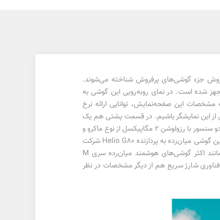
ار فروش جزء گوشی‌های پرفروش‌ شناخته می‌شوند.
ی مجهز شده است. در نمای رو‌به‌رویی این گوشی به
شگری که در هر اینچ توانایی نمایش 274 پیکسل را دارد و از‌جمله مشخصات این صفحه‌نمایش، توانایی ارائه نرخ
 با‌کیفیت و خوبی از این نمایشگر باشیم. در قسمت پشتی هم یک
سنسور دوربین اصلی با رزولوشن 48 مگاپیکسل از نوع عریض، سنسور 8 مگاپیکسل از نوع فوق عریض با زاویه دید 123 درجه و دو سنسور با رزولوشن 2 مگاپیکسل از نوع ماکرو و
سنجش عمق، سنسور‌های دوربین چهار‌گانه سامسونگ گلکسی M22 را تشکیل می‌دهند. در بخش مشخصات سخت‌افزاری هم این گوشی میان‌رده به پردازنده Helio G80 شرکت
مدیاتک مجهز شده است که در اجرای بازی و فعالیت‌های روزمره، عملکرد خوب و قابل قبولی دارد. در بخش باتری هم همانند اکثر گوشی‌های هوشمند میان‌رده سری M
د با میزان ظرفیت 5000 میلی‌آمپر‌ساعت مجهز شده است. شارژر 25 واتی مجهز به فناوری شارژ سریع هم از دیگر مشخصات در نظر