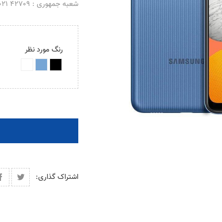
شعبه جمهوری : 42709 021 _ 66488069 021
رنگ مورد نظر
اشتراک گذاری: