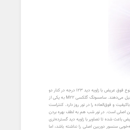
یک سنسور دوربین اصلی با رزولوشن 48 مگاپیکسلی از نوع عریض با گشودگی دریچه دیافراگم f/2.0، سنسور 8 مگاپیکسل از نوع فوق عریض با زاویه دید 123 درجه در کنار دو
سنسور با رزولوشن 2 مگاپیکسل از نوع ماکرو و سنجش عمق، سنسور‌های دوربین چهار‌گانه این گوشی هوشمند میان‌رده را تشکیل می‌دهند. سامسونگ گلکسی M22 به یکی از
 است. این سنسور 48 مگاپیکسل توانایی ثبت تصاویر باکیفیت و فوق‌العاده را در نور روز دارد. کنتراست
ین اصلی است. در نور شب هم به لطف بهره بردن
ض باعث شده تا تصاویر با زاویه دید گسترده‌تری
وبی سنسور دوربین اصلی را نداشته باشد، اما