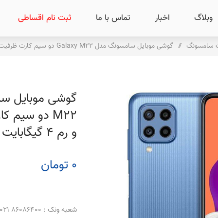
وبلاگ
اخبار
تماس با ما
ثبت نام اقساطی
 سامسونگ
/
گوشی موبایل سامسونگ مدل Galaxy M22 دو سیم کارت ظرفیت 128 گیگابایت و رم 4 گیگابایت
و رم 4 گیگابایت
0 تومان
شعبه ونک : 86086400 021 _ 86086500 021