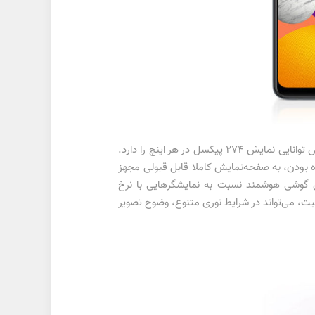
گلکسی M22 سامسونگ به نمایشگر 6.4 اینچ با رزولوشن 720×1600 پیکسل از نوع سوپرامولد مجهز شده است. این صفحه‌نمایش توانایی نمایش 274 پیکسل در هر اینچ را دارد.
حضور پنل سوپرامولد، باید گفت که سامسونگ گلکسی M22 با توجه به میان‌رده بودن، به صفحه‌نمایش کاملا قابل قبولی مجهز
ی M22 توانایی ارائه نرخ بروزرسانی 90 هرتز را دارد. عملکرد بهتر صفحه‌نمایش 90 هرتز این گوشی هوشمند نسبت به نمایشگرهایی با نرخ
سانی 60 هرتز، در گیم‌پلی و تماشای ویدیو‌های با‌کیفیت قابل لمس است. این نمایشگر با توانایی ارائه حداکثر روشنایی 600 نیت، می‌تواند در شرایط نوری متنوع، وضوح تصویر