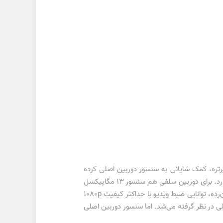
تره، کمک شایانی به سنسور دوربین اصلی کرده
است. در تصاویر خروجی ثبت شده حالت پرتره، پس‌زمینه به‌خوبی محو شده و پرتره چهره هم تداخلی با پس‌زمینه بوکه شده ندارد. برای دوربین سلفی هم سنسور 13 مگاپیکسل
از نوع عریض با گشودگی دریچه دیافراگم f/2.2 در نظر گرفته شده است. سنسور دوربین اصلی و سلفی این گوشی هوشمند میان‌رده، توانایی ضبط ویدیو با حداکثر کیفیت 1080p
ن بخش، توانایی ضبط ویدیو با حداکثر کیفیت 4K برای سنسور دوربین اصلی در نظر گرفته می‌شد. اما سنسور دوربین اصلی