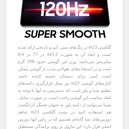
گلکسی m23 در رنگ‌های سبز، آبی و نارنجی ارائه شده
است و ابعاد آن به صورت 165.5 در 77 در 8.4
میلی‌متر می‌باشد؛ وزن این گوشی حدود 198 گرم
است و در استفاده‌های طولانی مدت از گوشی ممکن
است کمی برای دستتان خسته کننده باشد.
کناره‌های گوشی m23 نیز محل قرارگیری دکمه‌های
تنظیم صدا و پاور است که دسترسی به آنها با توجه به
ابعاد مناسب این گوشی راحت است. در صورت تمایل،
شما می‌توانید از دکمه پاور به عنوان حسگر اثرانگشت
هم استفاده کنید. در پشت گلکسی m23 شاهد
دوربین‌های سه گانه‌ای هستیم که در راس آنها دوربین
اصلی قرار دارد؛ این ماژول بر روی برآمدگی مستطیل