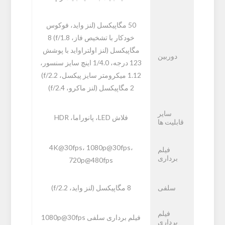
50 مگاپیکسل (لنز واید، فوکوس
خودکار با تشخیص فاز، f/1.8) 8
مگاپیکسل (لنز اولتراواید با پوشش
دوربین
123 درجه، 1/4.0 اینچ سایز سنسور،
1.12 میکرومتر سایز پیکسل، f/2.2)
2 مگاپیکسل (لنز ماکرو، f/2.4)
سایر
فلاش LED، پانوراما، HDR
قابلیت ها
4K@30fps، 1080p@30fps،
فیلم
برداری
720p@480fps
سلفی
8 مگاپیکسل (لنز واید، f/2.2)
فیلم
فیلم برداری سلفی 1080p@30fps
برداری