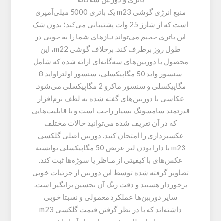
منبع انرژی گوشی m23 یک باتری 5000 میلی‌آمپری
است که از شارژ 25 وات پشتیبانی می‌کند؛ بدون شک
این باتری حجیم می‌تواند نیازهای شما را به خوبی در
طول روز برطرف کند. برخلاف گوشی m22، این
محصول با دوربین‌های سه‌گانه‌ای ارائه شده که شامل
سنسور واید 50 مگاپیکسلی، سنسور اولتراواید 8
مگاپیکسلی و سنسور ماکرو 2 مگاپیکسلی می‌شود.
عکاسی با دوربین‌های گفته شده به لطف نرم‌افزار
قدرتمند سامسونگ بسیار راحت است و با قابلیت‌هایی
که در آن تعریف شده می‌توانید حالات مختلف
عکسبرداری را امتحان کنید. دوربین اصلی گلکسی
m23 با دارا بودن لنز عریض 50 مگاپیکسلی توانسته
عکس‌های با کیفیتی از مناظر یا سوژه‌ها ثبت کند.
تصاویر گرفته شده توسط این دوربین از جزئیات خوبی
برخوردار هستند و دقت رنگ آن تحسین برانگیز است.
سایر دوربین‌ها عملکرد معمولی و نسبتا خوبی
داشته‌اند که با در نظر گرفتن قیمت گلکسی m23