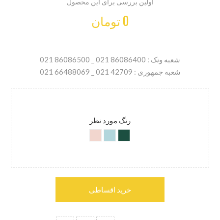
اولین بررسی برای این محصول
0 تومان
شعبه ونک : 86086400 021 _ 86086500 021
شعبه جمهوری : 42709 021 _ 66488069 021
رنگ مورد نظر
خرید اقساطی