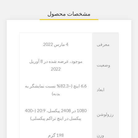
مشخصات محصول
معرفی
4 مارس 2022
موجود، عرضه شده در 8 آوریل
وضعیت
2022
6.6 اینچ (~82.3% نسبت نمایشگر به
ابعاد
بدنه)
1080 در 2408 پیکسل، 20:9 (~400
رزولوشن
پیکسل در اینچ تراکم پیکسلی)
وزن
198 گرم