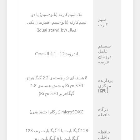
تک سیم‌کارته (نانو-سیم) یا دو
سیم
سیم‌کارته (نانو-سیم، همزمان یکی
کارت
فعال (dual stand-by))
سیستم
عامل
اندروید 12 - One UI 4.1
درزمان
عرضه
8 هسته‌ای (دو هسته‌ی 2.2 گیگاهرتز
پردازنده
مرکزی
Kryo 570 و شش هسته‌ی 1.8
(CPU)
گیگاهرتز Kryo 570)
درگاه
microSDXC (درگاه اختصاصی)
حافظه
128 گیگابایت با 4 گیگابایت رم، 128
حافظه
داخلی
گیگابایت با 6 گیگابایت رم