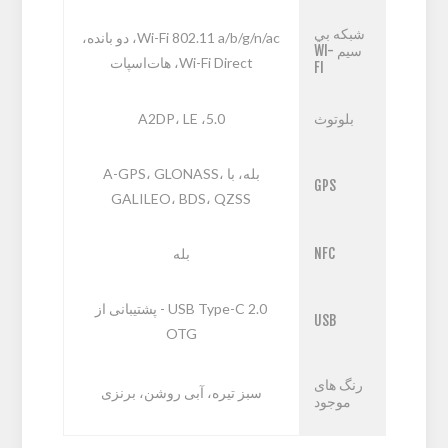
شبکه بي
Wi-Fi 802.11 a/b/g/n/ac، دو بانده،
سيم WI-
Wi-Fi Direct، هات‌اسپات
FI
بلوتوث
5.0، A2DP، LE
بله، با A-GPS، GLONASS،
GPS
GALILEO، BDS، QZSS
NFC
بله
USB Type-C 2.0 - پشتیبانی از
USB
OTG
رنگ های
سبز تیره، آبی روشن، برنزی
موجود