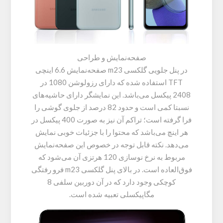
صفحه‌نمایش و طراحی
در پنل جلویی گلکسی m23 صفحه‌نمایش 6.6 اینچی
TFT استفاده شده که دارای رزولوشن 1080 در
2408 پیکسل می‌باشد. این نمایشگر دارای حاشیه‌های
نسبتا کمی است و حدود 82 درصد از جلوی گوشی را
فرا گرفته است؛ تراکم آن نیز به صورت 400 پیکسل در
هر اینچ می‌باشد که محتوا را با جزئیات خوبی نمایش
می‌دهد. نکته قابل توجه در خصوص این صفحه‌نمایش
مربوط به نرخ نوسازی 120 هرتزی آن می‌شود که
فوق‌العاده است. در بالای پنل گلکسی m23 فرو رفتگی
کوچکی وجود دارد که در آن دوربین سلفی 8
مگاپیکسلی تعبیه شده است.