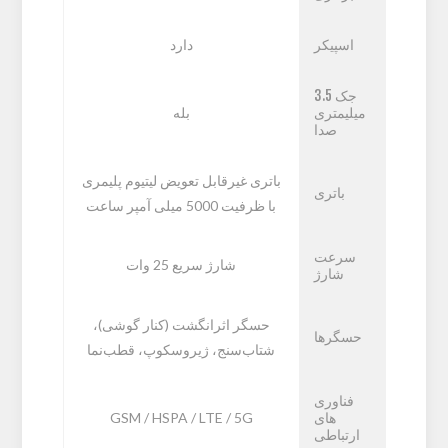
اسپیکر
دارد
جک 3.5
میلیمتری
بله
صدا
باتری غیرقابل تعویض لیتیوم پلیمری
باتری
با ظرفیت 5000 میلی آمپر ساعت
سرعت
شارژ سریع 25 وات
شارژ
حسگر اثرانگشت (کنار گوشی)،
حسگرها
شتاب‌سنج، ژیروسکوپ، قطب‌نما
فناوری
های
GSM / HSPA / LTE / 5G
ارتباطی