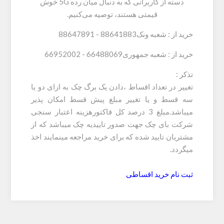
دسته از کاربرانی که به دنبال میان رده 5G خوش
قیمتی هستند، توصیه می‌کنیم.
خرید از : شعبه ونک88641883 - 88647891
خرید از : شعبه جمهوری66488069 - 66952002
تذکر :
تغییر در تعداد اقساط ،دادن یک برگ چک به ازای دو یا
سه قسط و یا تغییر مبلغ پیش قسط امکان پذیر
میباشد.مبلغ 3 درصد کل فاکتورهزینه اعتبار سنجی
شرکت بای چک جهت صدور تاییدیه چک میباشد که از
مشتریان تایید شده که برای خرید مراجعه مینمایند اخذ
میگردد.
ثبت نام خرید اقساطی