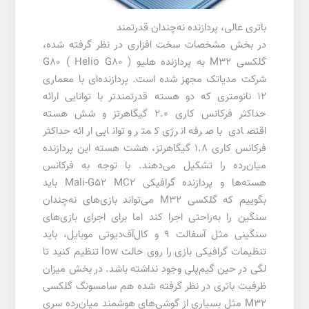
باتری عالی، پردازنده نه‌چندان قدرتمند
در بخش مشخصات سخت افزاری در نظر گرفته شده،
گلکسی M32 به پردازنده هلیو G80 ( Helio G80 )
شرکت مدیاتک مجهز شده است. پردازنده‌ای با معماری
12 نانومتری که دو هسته قدرتمند‌تر با توانایی ارائه
حداکثر فرکانس کاری 2.0 گیگاهرتز و شش هسته
اقتصادی با صرفه انرژی کمتر و توانایی ارائه حداکثر
فرکانس کاری 1.8 گیگاهرتز، هشت هسته این پردازنده
میان‌رده را تشکیل می‌دهند. با توجه به فرکانس
هسته‌ها و پردازنده گرافیکی Mali-G52 MC2 باید
بگوییم که گلکسی M32 می‌تواند بازی‌های نه‌چندان
سنگین را به‌راحتی اجرا کند اما برای اجرای بازی‌های
سنگینی مثل آسفالت 9 و کال‌آف‌دیوتی موبایل، باید
تنظیمات گرافیکی بازی را روی حالت low تنظیم کنید تا
لگی در حین گیم‌پلی وجود نداشته باشد. در بخش میزان
ظرفیت باتری در نظر گرفته شده هم سامسونگ گلکسی
M32 مثل بسیاری از گوشی‌های هوشمند میان‌رده سری