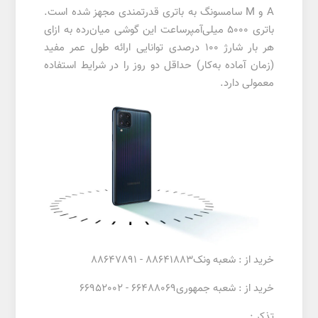
A و M‌ سامسونگ به باتری قدرتمندی مجهز شده است.
باتری 5000 میلی‌آمپر‌ساعت این گوشی میان‌رده به ازای
هر بار شارژ 100 درصدی توانایی ارائه طول عمر مفید
(زمان آماده به‌کار) حداقل دو روز را در شرایط استفاده
معمولی دارد.
خرید از : شعبه ونک88641883 - 88647891
خرید از : شعبه جمهوری66488069 - 66952002
تذکر :