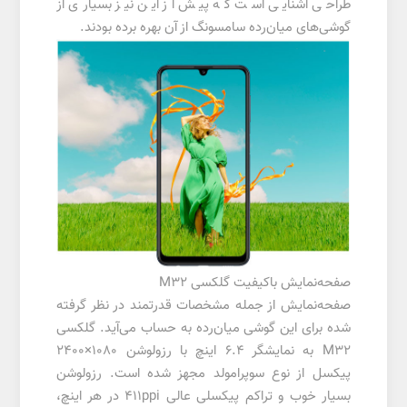
طراحی آشنایی است که پیش از این نیز بسیاری از
گوشی‌های میان‌رده سامسونگ از آن بهره برده بودند.
صفحه‌نمایش باکیفیت گلکسی M32
صفحه‌نمایش از جمله مشخصات قدرتمند در نظر گرفته
شده برای این گوشی میا‌ن‌رده به حساب می‌آید. گلکسی
M32 به نمایشگر 6.4 اینچ با رزولوشن 1080×2400
پیکسل از نوع سوپر‌امولد مجهز شده است. رزولوشن
بسیار خوب و تراکم پیکسلی عالی 411ppi در هر اینچ،