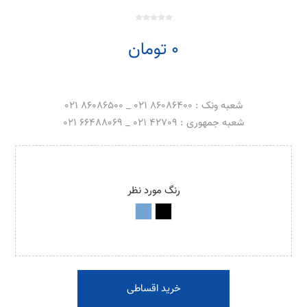
0 تومان
شعبه ونک : 86086400 021 _ 86086500 021
شعبه جمهوری : 42709 021 _ 66488069 021
رنگ مورد نظر
خرید اقساطی