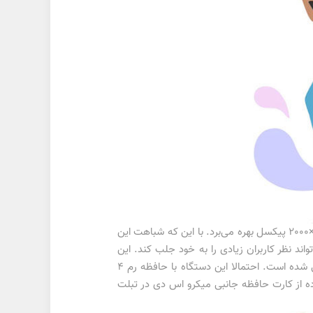
تبلت گلکسی Tab S6 Lite از محصولات 2022 سامسونگ است که از صفحه‌نمایش 10.4 اینچی TFT LCD با وضوح تصویر 1200×2000 پیکسل بهره می‌برد. با این که شباهت این
اند نظر کاربران زیادی را به خود جلب کند. این
دستگاه به جای چیپست اگزینوس 9611 با تراشه اصلی کوالکام اسنپدراگون 720 جی که یک پردازنده 8 نانومتری است، معرفی شده است. احتمالا این دستگاه با حافظه رم 4
د که امکان استفاده از کارت حافظه جانبی میکرو اس دی در تبلت