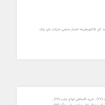
د اقساط ،دادن یک برگ چک به ازای دو یا سه قسط و یا تغییر مبلغ پیش قسط امکان پذیر میباشد.مبلغ 3 درصد کل فاکتورهزینه اعتبار سنجی شرکت بای چک
(27)
,
خرید اقساطی انواع تبلت
(26)
,