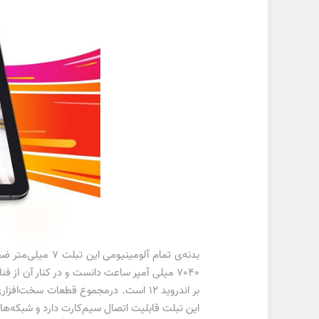
بدنه‌ی تمام آلو
بر اندروید 12 است. درمجموع قطعات سخ
این تبلت قابلیت اتصال سیم‌کارت‌ دارد و شبکه‌های ارتباطی 2G ،3G و 4G را پشتیبانی می‌کند و می‌توانید در تمامی شرایط با 6 lite