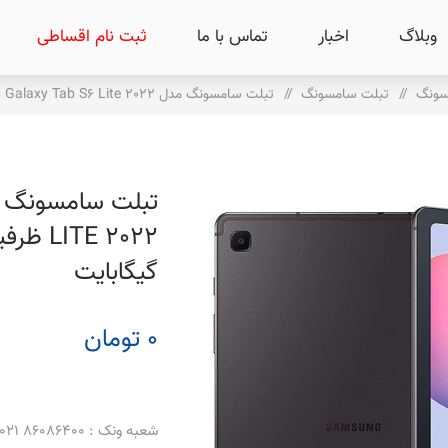
وبلاگ
اخبار
تماس با ما
ثبت نام اقساطی
سونگ
/
تبلت سامسونگ
/
تبلت سامسونگ مدل Galaxy Tab S6 Lite 2022 ظرفیت 128 گیگابایت و رم 4 گیگابایت
گیگابایت
0 تومان
شعبه ونک : 86086400 021 _ 86086500 021