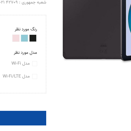
شعبه جمهوری : 42709 021 _ 66488069 021
رنگ مورد نظر
مدل مورد نظر
مدل Wi-Fi
مدل Wi-Fi/LTE