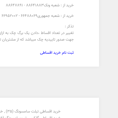
خرید از : شعبه ونک88641883 - 88647891
خرید از : شعبه جمهوری66488069 - 66952002
تذکر :
جهت صدور تاییدیه چک میباشد که از مشتریان تای
ثبت نام خرید اقساطی
خرید اقساطی تبلت سامسونگ
(35)
,
خر