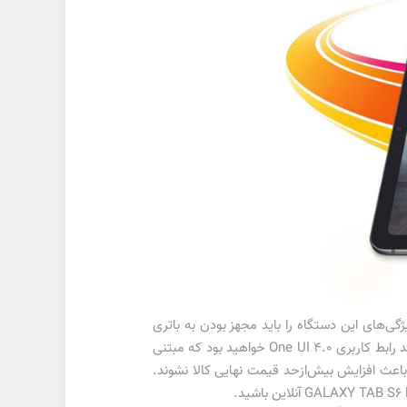
دیگر از ویژگی‌های این دستگاه را باید مجهز بودن به باتری
7040 میلی آمپر ساعت دانست و در کنار آن از فناوری شارژ سریع 15 وات هم پشتیبانی می‌کند. همچنین شما در این تبلت شاهد رابط کاربری One UI 4.0 خواهید بود که مبتنی
م باعث افزایش بیش‌ازحد قیمت نهایی کالا نشوند.