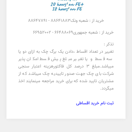
خرید از : شعبه ونک88641883 - 88647891
خرید از : شعبه جمهوری66488069 - 66952002
تذکر :
تغییر در تعداد اقساط ،دادن یک برگ چک به ازای دو یا
سه قسط و یا تغییر مبلغ پیش قسط امکان پذیر
میباشد.مبلغ 3 درصد کل فاکتورهزینه اعتبار سنجی
شرکت بای چک جهت صدور تاییدیه چک میباشد که از
مشتریان تایید شده که برای خرید مراجعه مینمایند اخذ
میگردد.
ثبت نام خرید اقساطی