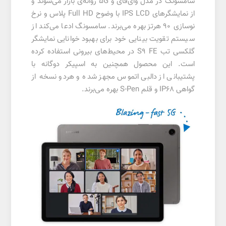
سامسونگ در مدل وای‌فای و 5G روانه‌ی بازار می‌شوند و
از نمایشگرهای IPS LCD با وضوح Full HD پلاس و نرخ
نوسازی 90 هرتز بهره می‌برند. سامسونگ ادعا می‌کند از
سیستم تقویت بینایی خود برای بهبود خوانایی نمایشگر
گلکسی تب S9 FE در محیط‌های بیرونی استفاده کرده
است. این محصول همچنین به اسپیکر دوگانه با
پشتیبانی از دالبی اتموس مجهز شده و هردو نسخه‌ از
گواهی IP68 و قلم S-Pen بهره می‌برند.