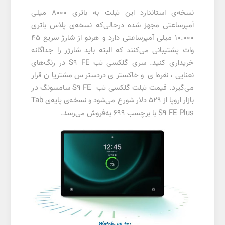
نسخه‌ی استاندارد این تبلت به باتری 8000 میلی
آمپرساعتی مجهز شده درحالی‌که نسخه‌ی پلاس باتری
10.000 میلی آمپرساعتی دارد و هردو از شارژ سریع 45
وات پشتیبانی می‌کنند که البته باید شارژر را جداگانه
خریداری کنید. سری گلکسی تب S9 FE در رنگ‌های
نعنایی، نقره‌ای و خاکستری دردسترس مشتریان قرار
می‌گیرد. قیمت تبلت گلکسی تب S9 FE سامسونگ در
بازار اروپا از 529 دلار شورع می‌شود و نسخه‌ی پایه‌ی Tab
S9 FE Plus با برچسب 699 به‌فروش می‌رسد.