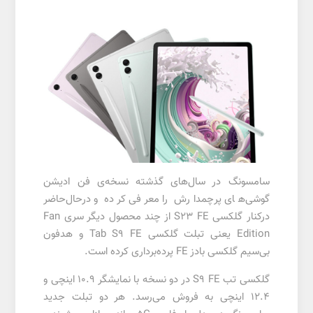
سامسونگ در سال‌های گذشته نسخه‌ی فن ادیشن
گوشی‌های پرچمدارش را معرفی کرده و درحال‌حاضر
درکنار گلکسی S23 FE از چند محصول دیگر سری Fan
Edition یعنی تبلت گلکسی Tab S9 FE و هدفون
بی‌سیم گلکسی بادز FE پرده‌برداری کرده است.
گلکسی تب S9 FE در دو نسخه با نمایشگر 10.9 اینچی و
12.4 اینچی به فروش می‌رسد. هر دو تبلت جدید