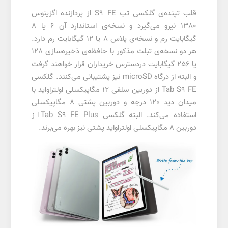
قلب تپنده‌ی گلکسی تب S9 FE از پردازنده اگزینوس
1380 نیرو می‌گیرد و نسخه‌ی استاندارد آن 6 یا 8
گیگابایت رم و نسخه‌ی پلاس 8 یا 12 گیگابایت رم دارد.
هر دو نسخه‌ی تبلت مذکور با حافظه‌ی ذخیره‌سازی 128
یا 256 گیگابایت دردسترس خریداران قرار خواهند گرفت
و البته از درگاه microSD نیز پشتیبانی می‌کنند. گلکسی
Tab S9 FE از دوربین سلفی 12 مگاپیکسلی اولتراواید با
میدان دید 120 درجه و دوربین پشتی 8 مگاپیکسلی
استفاده می‌کند. البته گلکسی Tab S9 FE Plus از
دوربین 8 مگاپیکسلی اولتراواید پشتی نیز بهره می‌برند.