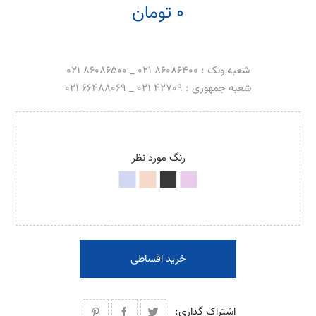
0 تومان
شعبه ونک : 86086400 021 _ 86086500 021
شعبه جمهوری : 42709 021 _ 66488069 021
رنگ مورد نظر
خرید اقساطی
اشتراک گذاری: