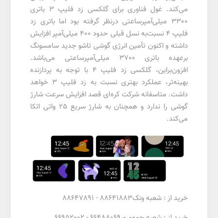
می‌کند. غول فناوری برای گلکسی زد فلیپ 3 باتری
3300 میلی‌آمپرساعتی درنظر گرفته بود اما باتری زد
فلیپ 4 نسبت‌به نسل قبلی حدود 400 میلی‌آمپر افزایش
داشته و اکنون تأمین انرژی گوشی تاشو جدید سامسونگ
برعهده باتری 3700 میلی‌آمپرساعتی می‌باشد.
افزون‌براین، گلکسی زد فلیپ 4 با توجه به پردازنده
بهینه‌تر، عملکرد بهتری نسبت به زد فلیپ 3 خواهد
داشت. متاسفانه شرکت کره‌ای قصد افزایش سرعت شارژ
گوشی را ندارد و همچنان به شارژ سریع 25 واتی اتکا
می‌کند.
خرید از : شعبه ونک88641883 - 88647891
خرید از : شعبه جمهوری66488069 - 66952002