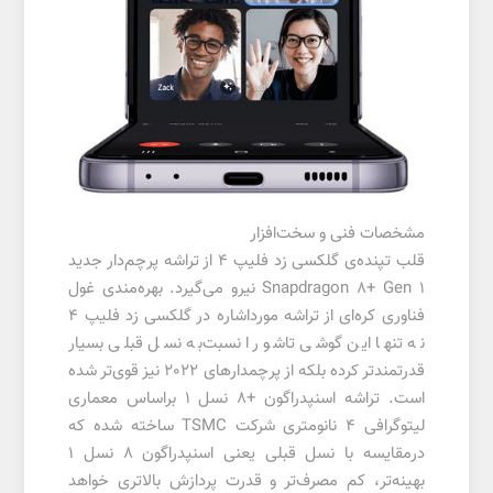
مشخصات فنی و سخت‌افزار
قلب تپنده‌ی گلکسی زد فلیپ 4 از تراشه پرچم‌دار جدید
Snapdragon 8+ Gen 1 نیرو می‌گیرد. بهره‌مندی غول
فناوری کره‌ای از تراشه‌ مورداشاره در گلکسی زد فلیپ 4
نه تنها این گوشی تاشو را نسبت‌به نسل قبلی بسیار
قدرتمند‌تر کرده بلکه از پرچمدارهای 2022 نیز قوی‌تر شده
است. تراشه اسنپدراگون +8 نسل 1 براساس معماری
لیتوگرافی 4 نانومتری شرکت TSMC ساخته شده که
درمقایسه با نسل قبلی یعنی اسنپدراگون 8 نسل 1
بهینه‌تر، کم مصرف‌تر و قدرت پردازش بالاتری خواهد