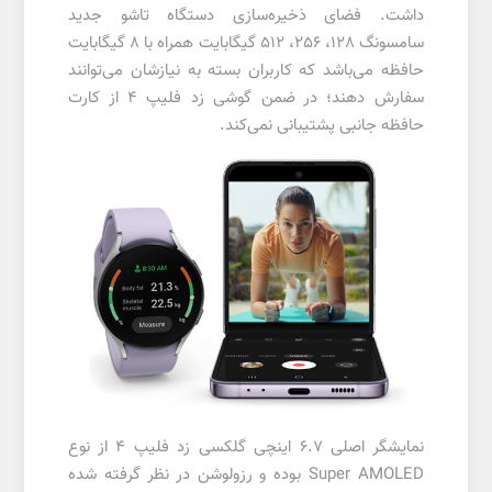
داشت. فضای ذخیره‌سازی دستگاه تاشو جدید
سامسونگ 128، 256، 512 گیگابایت همراه با 8 گیگابایت
حافظه می‌باشد که کاربران بسته به نیازشان می‌توانند
سفارش دهند؛ در ضمن گوشی زد فلیپ 4 از کارت
حافظه جانبی پشتیبانی نمی‌کند.
نمایشگر اصلی 6.7 اینچی گلکسی زد فلیپ 4 از نوع
Super AMOLED بوده و رزولوشن در نظر گرفته شده