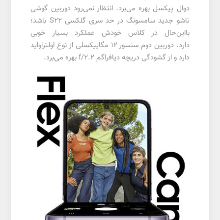
دوال پیکسل بهره می‌برد. انتظار نمی‌رود دوربین‌ گوشی
تاشو جدید سامسونگ در حد سری گلکسی S22 باشد؛
بااین‌حال در کلاس خودش عملکرد بسیار خوبی
دارد. دوربین دوم سنسور 12 مگاپیکسلی از نوع اولتراواید
دارد و از گشودگی دریچه دیافراگم f/2.2 بهره می‌برد.