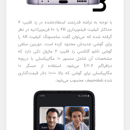
با توجه به تراشه قدرتمند استفاده‌شده در زد فلیپ 4
حداکثر کیفیت فیلم‌برداری 4K با 60 فریم‌برثانیه در نظر
گرفته شده که می‌توان گفت سامسونگ کیفیت 8K را
برای گوشی جدیدش محدود کرده است. دوربین سلفی
گوشی تاشو گلکسی زد فلیپ 4 ماژول تکی دارد که
مشخصات آن شامل سنسور 10 مگاپیکسلی با دریچه
دیافراگم f/2.4 می‌شود. استفاده از حسگر 10
مگاپیکسلی برای گوشی که بالا 1000 دلار قیمت‌گذاری
شده نقطه‌ضعف محسوب می‌شود.