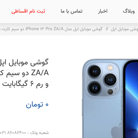
وبلاگ
اخبار
تماس با ما
ثبت نام اقساطی
شی موبایل اپل
/
گوشی موبایل اپل مدل iPhone 13 Pro ZA/A دو سیم‌ کارت ظرفیت 256 گیگابایت و رم 6 گیگابایت
و رم 6 گیگابایت
0 تومان
شعبه ونک : 86086400 021 _ 86086500 021