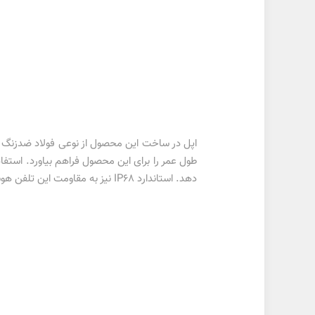
اپل در ساخت این محصول از نوعی فولاد ضدزنگ ک
طول عمر را برای این محصول فراهم بیاورد. استفاد
دهد. استاندارد IP68 نیز به مقاومت این تلفن هوشمند در برابر نفوذ آب و مایعات کمک کرده تا بتوانید آن را در هر شرایطی به بهترین نحوه ممکن مورد استفاده قرار دهید.