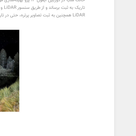
حالت شب در دوربین آی
تار
LiDAR همچنین به ثبت تصاویر پرتره، حتی در تاریک‌ترین محیط‌ها نیز کمک کرده تا بهترین تصاویر ممکن به ثبت برسند و بهترین نتیجه ممکن برای افراد حرفه‌ای ایجاد شود.