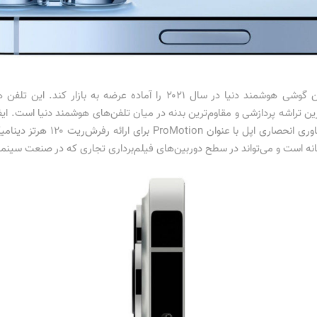
اپل با معرفی آیفون 13 پرو توانست حرفه‌ای‌ترین گوشی هوشمند دنیا در سال 
نوع OLED با سایز ۶.۷ اینچ است ک
ه است و می‌تواند در سطح دوربین‌های فیلم‌برداری تجاری که در صنعت سینما به