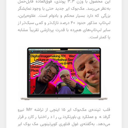
این محصول با وزن 3.3 پوندی، فوق‌العاده قابل‌حمل
به‌نظر می‌رسد. مک‌بوک ایر جدید حتی با وجود نمایشگر
بزرگی که دارد بسیار محکم و بادوام است. علاوه‌براین،
لپ‌تاپ مذکور حدود 40 درصد نازک‌تر و کمی سبک‌تر از
سایر لپ‌تاپ‌های هم‌رده با قدرت پردازشی تقریباً مشابه
یا کمتر است.
قلب تپنده‌ی مک‌بوک ایر 15 اینچی از تراشه M2 نیرو
گرفته و عملکردی باورنکردنی را در اختیار کاربر قرار
می‌دهد. به‌گفته‌ی غول فناوری کوپرتینویی مک بوک ایر