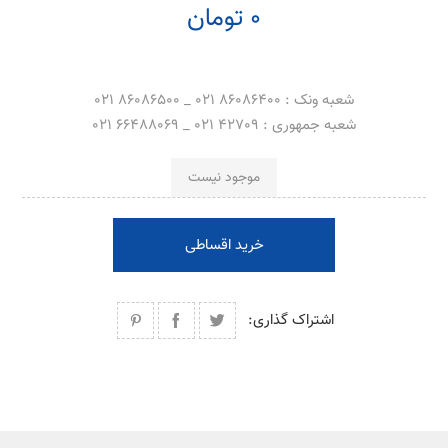
0 تومان
شعبه ونک : 86086400 021 _ 86086500 021
شعبه جمهوری : 42709 021 _ 66488069 021
موجود نیست
خرید اقساطی
اشتراک گذاری: