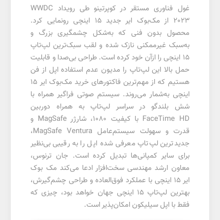
غول فناوری مستقر در کوپرتینو طی رویداد WWDC
2023 از مک‌بوک ایر جدید 15 اینچی رونمایی کرد.
محصول بدون فنی که به‌شکل چشمگیری بزرگ و
به‌سبک غیرممکنی نازک شده و لقب سبک‌ترین لپ‌تاپ
15 اینچی را ازآن خود کرده است. طراحی بی‌صدا و قابلیت
حمل بالا این لپ‌تاپ را مدیون عدم استفاده اپل از فن
هستیم که از مهم‌ترین فاکتورهای خرید مک‌بوک ایر 15
اینچی به‌شمار می‌روند. سیستم صوتی فراگیر همراه با
شش بلندگو در سراسر لپ‌تاپ به همراه دوربین
FaceTime HD با کیفیت 1080، شارژر MagSafe و
قدرت و سهولت سیستم‌عامل MagSafe Ventura،
جدیدترین لپ‌تاپ معرفی شده اپل را به رقیبی بی‌نظیر
برای سایر کمپانی‌ها تبدیل کرده است. جان ترنوس،
معاون ارشد مهندسی سخت‌افزار ادعا می‌کند مک بوک
ایر 15 اینچی با عملکرد فوق‌العاده و طراحی چشم‌گیرش،
بهترین لپ‌تاپ 15 اینچی جهان خواهد بود، چیزی که
فقط با اپل سیلیکون امکان‌پذیر است.