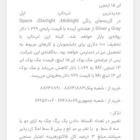
ایر 15 اینچی
جدیدترین لپ‌تاپ اپل
در
گزینه‌های
رنگی
Midnight
،
Starlight
،
Space
Gray
و
Silver
از هفته‌ی آینده با قیمت پایه‌ی 1.299 دلار
روانه‌ی بازار خواهد شد.
البته این لپ‌تاپ با
تخفیف
100
دلاری برای دانشجویان و کارهای مربوط به
تحصیل نیز در دسترس خواهد بود. به‌گفته‌ی این شرکت،
پس از عرضه‌ی مک بوک ایر 15 اینچ، قیمت مک بوک ایر
13 اینچی
M2
به 1.099 دلار کاهش می‌یابد و مک بوک
ایر 13 اینچ
M1
با قیمت 999 دلار به‌فروش می‌رسد
.
خرید از : شعبه ونک88641883 - 88647891
خرید از : شعبه جمهوری66488069 - 66952002
تذکر :
تغییر در تعداد اقساط ،دادن یک برگ چک به ازای دو یا
سه قسط و یا تغییر مبلغ پیش قسط امکان پذیر
میباشد.مبلغ 3 درصد کل فاکتورهزینه اعتبار سنجی