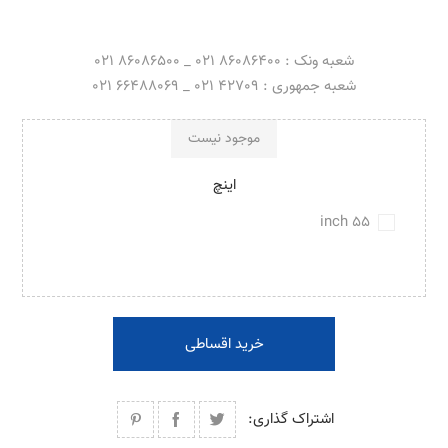
شعبه ونک : 86086400 021 _ 86086500 021
شعبه جمهوری : 42709 021 _ 66488069 021
موجود نیست
اینچ
55 inch
خرید اقساطی
اشتراک گذاری: