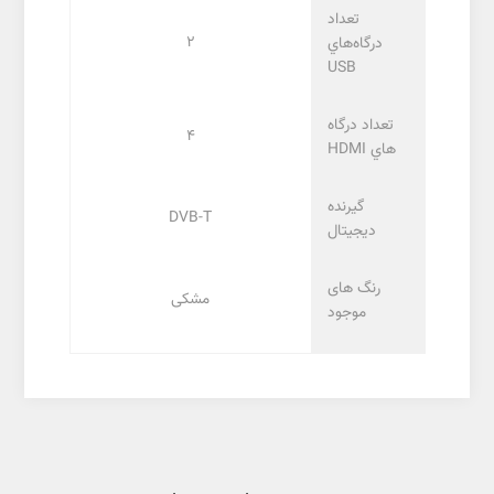
تعداد
2
درگاه‌هاي
USB
تعداد درگاه
4
هاي HDMI
گیرنده
DVB-T
دیجیتال
رنگ های
مشکی
موجود