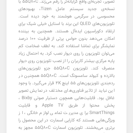
تصویر، تجربه‌ای واقع گرایانه‌تر را رقم می‌زند. 55Q80C با
نسخه‌ی جدید سیستم عامل Tizen، بهبودهای
محسوسی در سرگرمی هوشمند به خود دیده است.
تلویزیون‌های QLED این برند با استایل خیلی شیک برای
ارتقاء دکوراسیون ایده‌آل هستند. همچنین به بیننده
امکان می‌دهد بدون حواس پرتی از ظرفیت 100 درصد
نمایشگر برای تماشا استفاده کند. به لطف ضخامت کم
می‌توان تلویزیون را روی دیوار نصب کرد. به احتمال زیاد
پایه مرکزی بیشتر کاربران را از نصب تلویزیون روی دیوار
منصرف کند. تلویزیون 55Q80C
جزو تلویزیون‌های
بالارده و کیولد سامسونگ است. 55Q80C همچنین در
رده‌بندی تلویزیون‌های 55 اینچ 4K قرار می‌گیرد. با وجود
این نباید از تاثیر فناوری‌های مختلف در نمایش تصویر
غافل بود. قابلیت‌هایی همچون دستیار صوتی
Bixby
،
پخش محتوا از طریق Apple TV و قابلیت
SmartThings برای مدیریت تمامی لوازم خانگی، از
ویژگی‌هایی هستند که کارایی اسمارت در این محصول را
برتری می‌بخشند. تلویزیون اسمارت 55Q80C مجهز به