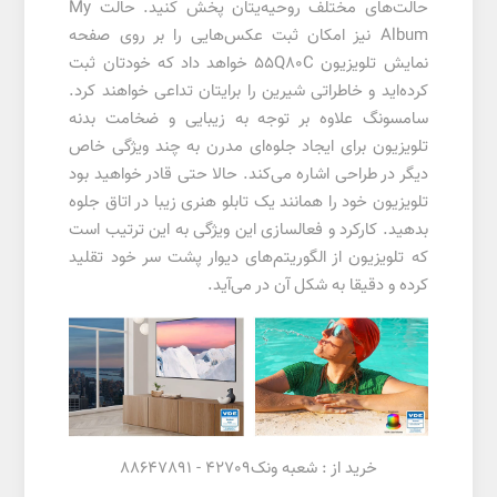
حالت‌های مختلف روحیه‌یتان پخش کنید. حالت My
Album نیز امکان ثبت عکس‌هایی را بر روی صفحه
نمایش تلویزیون 55Q80C خواهد داد که خودتان ثبت
کرده‌اید و خاطراتی شیرین را برایتان تداعی خواهند کرد.
سامسونگ علاوه بر توجه به زیبایی و ضخامت بدنه
تلویزیون برای ایجاد جلوه‌ای مدرن به چند ویژگی خاص
دیگر در طراحی اشاره می‌کند. حالا حتی قادر خواهید بود
تلویزیون خود را همانند یک تابلو هنری زیبا در اتاق جلوه
بدهید. کارکرد و فعالسازی این ویژگی به این ترتیب است
که تلویزیون از الگوریتم‌های دیوار پشت سر خود تقلید
کرده و دقیقا به شکل آن در می‌آید.
خرید از :
شعبه ونک
42709 -
88647891