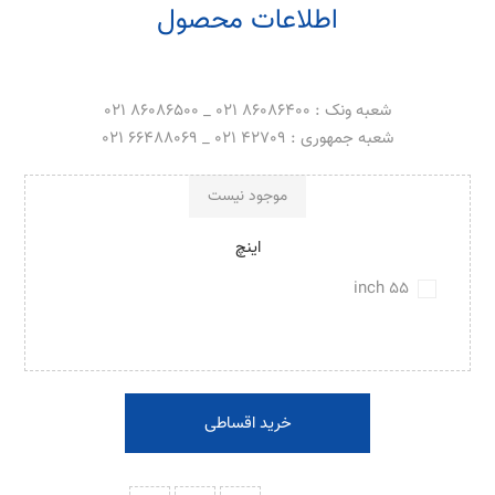
اطلاعات محصول
شعبه ونک : 86086400 021 _ 86086500 021
شعبه جمهوری : 42709 021 _ 66488069 021
موجود نیست
اینچ
55 inch
خرید اقساطی