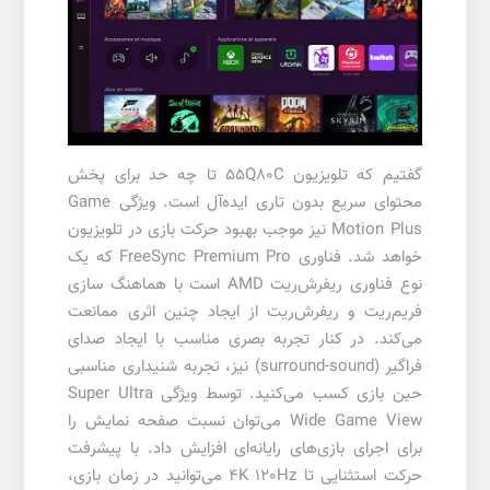
گفتیم که تلویزیون 55Q80C تا چه حد برای پخش
محتوای سریع بدون تاری ایده‌آل است. ویژگی Game
Motion Plus نیز موجب بهبود حرکت بازی در تلویزیون
خواهد شد. فناوری
FreeSync
Premium Pro که یک
نوع فناوری ریفرش‌ریت AMD است با هماهنگ سازی
فریم‌ریت و ریفرش‌ریت از ایجاد چنین اثری ممانعت
می‌کند. در کنار تجربه بصری مناسب با ایجاد صدای
فراگیر (surround-sound) نیز، تجربه شنیداری مناسبی
حین بازی کسب می‌کنید. توسط ویژگی Super Ultra
Wide Game View می‌توان نسبت صفحه نمایش را
برای اجرای بازی‌های رایانه‌ای افزایش داد. با پیشرفت
حرکت استثنایی تا 4K 120Hz می‌توانید در زمان بازی،