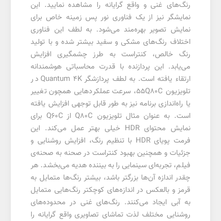
رنگ‌های غنی و واقع گرایانه را مشاهده نمایید. این
نمایشگر نیز از یک فناوری نور پس زمینه خاص برای
نمایش تصویر بهره‌مند می‌شود. به لطف این فناوری
اختلاف رنگ‌های مشکی و سفید بیشتر شده و با تولید
رنگ خالص، کنتراست به طرز چشمگیری افزایش
می‌یابد. این پردازنده با قدرت محاسباتی هوشمندانه
ارتقاء یافته است. به لطف پردازشگر Quantum 4K در
تلویزیون 55Q80C، سرعت عملکردهایی همچون تغییر
یا راه‌اندازی برنامه نیز به طور قابل توجهی افزایش یافته
است. به عنوان مثال
تلویزیون Q80C
از Q60C برای
نمایش محتوای
HDR
خیلی بهتر عمل می‌کند. این
فرمت پویای
HDR
با تنظیم رنگ، افزایش روشنایی و
جزئیات و همچنین بهبود کنتراست در صحنه به صحنه‌ی
فیلم، تجربه‌ای سینمایی را به بیننده هدیه می‌بخشد. هر
چقدر اندازه آن‌ها بزرگتر باشد، بیشتر رنگ‌ها متمایل به
قرمز و بالعکس در اندازه‌های کوچکتر رنگ‌هایی متمایل
به آبی ایجاد می‌کنند. رنگ‌های غنی در محدوده‌های
روشنایی مختلف لذت تماشای تصاویری واقع گرایانه را