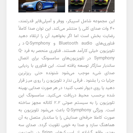
این مجموعه شامل اسپیکر، ووفر و آمپلی‌فایر قدرتمند،
40 وات صدای کلی را منتشر می‌کند. این توان صدا کاملاً
رضایت بخش است اما اگر بخواهید آن را ارتقاء دهید
فناوری‌های Bluetooth audio و Q-Symphony در
تلویزیون خیلی کارآمد هستند. فناوری منحصر به فرد Q-
Symphony در تلویزیون‌های سامسونگ برای اتصال
ساندبار سازگار توسعه یافته است. این فناوری با ردیابی
صدای شیء موجب می‌شود شنونده حتی ریزترین
جزئیات را بشنود. فرقی ندارد تلویزیون را روی میز قرار
دهید یا روی دیوار نصب کنید؛ در هر صورت صدایی بهینه
شده برحسب محیط دریافت می‌کنید. سامسونگ این
تلویزیون را به سیستم صوتی 2.2 کاناله مجهز ساخته
است. ویژگی Q-Symphony باعث می‌شود تلویزیون به
صورت کاملا حرفه‌ای صدایش را با ساندبار متصل به آن
هماهنگ سازد و صدا به خوبی تقویت گردد. صدای سه
بعدی واقع گرایانه از اسپیکرهای firing در تلویزیون