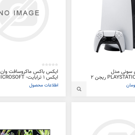
 سونی مدل
ایکس باکس ماکروسافت وان
PLAYSTATION 5 1216A ریجن 2
ایکس 1 ترابایت- ROSOFT
OX ONE X - 500GB GAME
اطلاعات محصول
CONSOLE