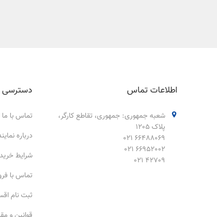
اطلاعات تماس
دسترسی 
شعبه جمهوری: جمهوری، تقاطع کارگر،
تماس با ما
پلاک 1205
درباره نمای
66488069 021
66952002 021
شرایط خرید
42709 021
تماس با فر
ثبت نام اق
قوانین و مق