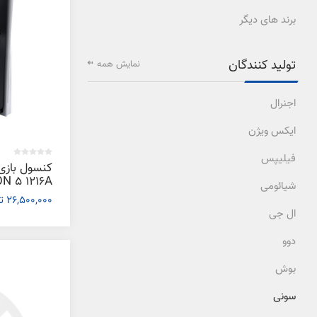
برند های دیگر
تولید کنندگان
نمایش همه
اجنرال
ایکس ویژن
فیلیپس
کنسول بازی
شیائومی
اروپا
26,500,000 تومان
ال جی
دوو
بوش
سونی