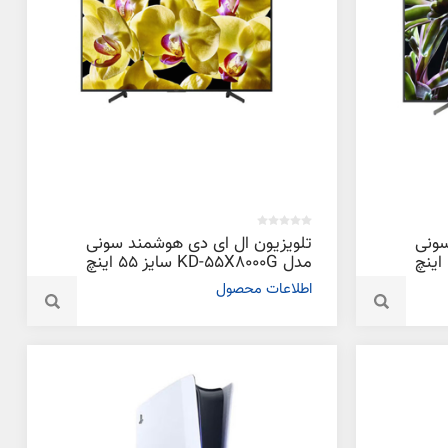
سونی
تلویزیون ال ای دی هوشمند سونی
مدل KD-55X8000G سایز 55 اینچ
اطلاعات محصول