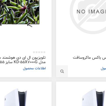
س باکس ماکروسافت
تلویزیون ال ای دی هوشمند 
مدل KD-55X7000G سایز 55 اینچ
صول
اطلاعات محصول