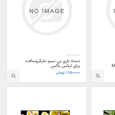
دسته بازي بي سيم مايکروسافت
MIC
براي ایکس باکس
XB
1,950,000 تومان