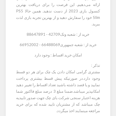
ارائه می‌دهیم. این فرصت را برای دریافت بهترین
کنسول بازی 2023 از دست ندهید. همین حالا PS5
Slim خود را سفارش دهید و از بهترین تجربه بازی لذت
ببرید.
خرید از :
شعبه ونک
42709 -
88647891
خرید از :
شعبه جمهوری
66488069 -
66952002
امکان خرید اقساط : وجود دارد
تذکر :
مشتری گرامی امکان دادن یک چک برای هر دو قسط
وجود دارد.در صورتیکه پیش قسط بیشتری پرداخت
نمایید و یا قصد داشته باشید تعداد اقساط را تغییر دهید
امکانپذیر میباشد.ضمنا مبلغ 3 درصد مبلغ فاکتور شما
هزینه اعتبار سنجی شرکت بای چک جهت صدور تاییدیه
چک میباشد که از مشتریان تایید شده که برای خرید
مراجعه مینمایند اخذ میگردد.