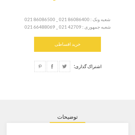
شعبه ونک : 86086400 021 _ 86086500 021
شعبه جمهوری : 42709 021 _ 66488069 021
خرید اقساطی
اشتراک گذاری:
توضیحات