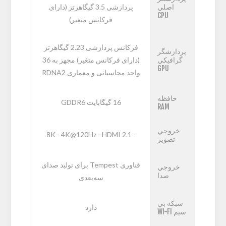
اصلي
پردازشی 3.5 گیگاهرتز (دارای
CPU
فرکانس متغیر)
فرکانس پردازشی 2.23 گیگاهرتز
پردازشگر
گرافيکي
(دارای فرکانس متغیر) مجهز به 36
GPU
واحد محاسباتی و معماری RDNA2
حافظه
16 گیگابایت GDDR6
RAM
خروجي
- 8K - 4K@120Hz - HDMI 2.1
تصوير
فناوری Tempest برای تولید صدای
خروجي
صدا
سه‌بعدی
شبکه بي
دارد
سيم WI-FI