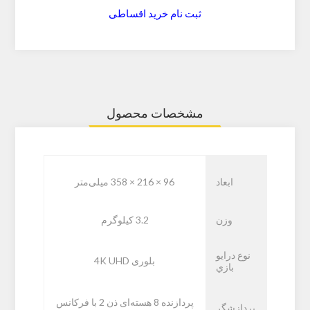
ثبت نام خرید اقساطی
مشخصات محصول
ابعاد
96 × 216 × 358 میلی‌متر
وزن
3.2 کیلوگرم
نوع درايو
بلوری 4K UHD
بازي
پردازنده 8 هسته‌ا‌ی ذن 2 با فرکانس
پردازشگر