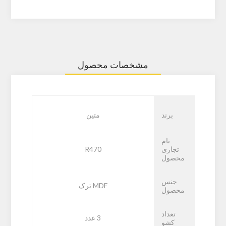
مشخصات محصول
برند
متین
نام
تجاری
R470
محصول
جنس
MDF ترک
محصول
تعداد
3 عدد
کشو