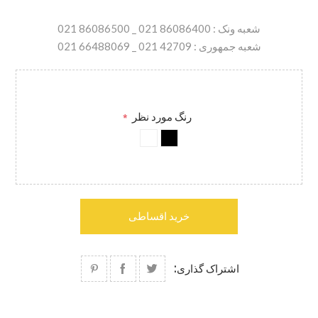
شعبه ونک : 86086400 021 _ 86086500 021
شعبه جمهوری : 42709 021 _ 66488069 021
رنگ مورد نظر
*
خرید اقساطی
اشتراک گذاری: