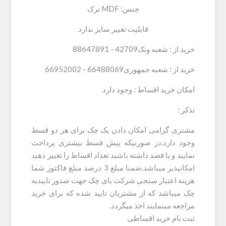
جنس: MDF ترک
قابلیت تغییر سایز ندارد
خرید از :
شعبه ونک
42709 -
88647891
خرید از :
شعبه جمهوری
66488069 -
66952002
امکان خرید اقساط : وجود دارد
تذکر :
مشتری گرامی امکان دادن یک چک برای هر دو قسط
وجود دارد.در صورتیکه پیش قسط بیشتری پرداخت
نمایید و یا قصد داشته باشید تعداد اقساط را تغییر دهید
امکانپذیر میباشد.ضمنا مبلغ 3 درصد مبلغ فاکتور شما
هزینه اعتبار سنجی شرکت بای چک جهت صدور تاییدیه
چک میباشد که از مشتریان تایید شده که برای خرید
مراجعه مینمایند اخذ میگردد.
ثبت نام خرید اقساطی