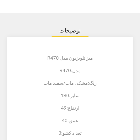
توضیحات
میز تلویزیون مدل R470
مدل:R470
رنگ:مشکی مات/سفید مات
سایز:180
ارتفاع:49
عمق:40
تعداد کشو:3