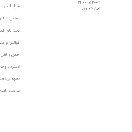
66952002 021
شرایط خرید
42709 021
تماس با فر
ثبت نام اق
قوانین و مق
حمل و نقل
استرداد وجه
نحوه پرداخ
ساعت پاسخ‌