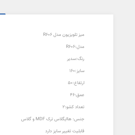
میز تلویزیون مدل R606
مدل:R606
رنگ:سدیر
سایز:160
ارتفاع:50
عمق:46
تعداد کشو:2
جنس: هاایگلاس ترک MDF و گلاس
قابلیت تغییر سایز دارد