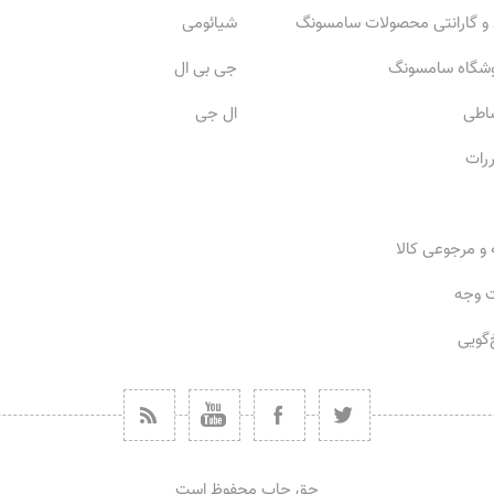
 و گارانتی محصولات سامسونگ
شیائومی
وشگاه سامسونگ
جی بی ال
ساطی
ال جی
ررات
 و مرجوعی کالا
ت وجه
گویی
حق چاپ محفوظ است