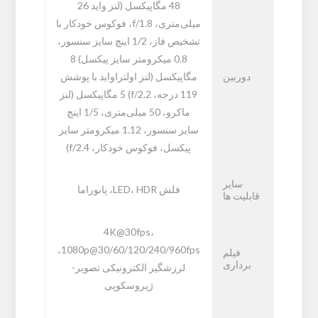
48 مگاپیکسل (لنز واید 26
میلی‌متری، f/1.8، فوکوس خودکار با
تشخیص فاز، 1/2 اینچ سایز سنسور،
0.8 میکرومتر سایز پیکسل) 8
دوربین
مگاپیکسل (لنز اولتراواید با پوشش
119 درجه، f/2.2) 5 مگاپیکسل (لنز
ماکرو، 50 میلی‌متری، 1/5 اینچ
سایز سنسور، 1.12 میکرومتر سایز
پیکسل، فوکوس خودکار، f/2.4)
سایر
فلش LED، HDR، پانوراما
قابلیت ها
4K@30fps،
1080p@30/60/120/240/960fps،
فیلم
برداری
لرزشگیر الکترونیکی تصویر-
ژیروسکوپی