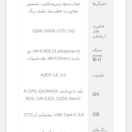
حسگرها
شتاب‌سنج، ژیروسکوپ، سنسور
مجاورت، قطب‌نما، طیف رنگ
فناوری
های
GSM / HSPA / LTE / 5G
ارتباطی
شبکه
Wi-Fi 802.11 a/b/g/n/ac/6، دو
بیسیم
بانده، Wi-Fi Direct، هات‌اسپات
WI-FI
بلوتوث
5.1، A2DP، LE
بله، با دو بانده A-GPS، GLONASS،
GPS
BDS، GALILEO، QZSS، NavIC
USB
USB Type-C 2.0، پشتیبانی از OTG
رنگ های
سفید، مشکی، آبی