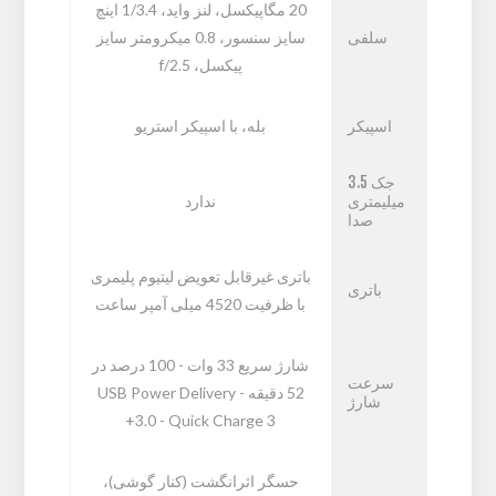
20 مگاپیکسل، لنز واید، 1/3.4 اینچ
سلفی
سایز سنسور، 0.8 میکرومتر سایز
پیکسل، f/2.5
اسپیکر
بله، با اسپیکر استریو
جک 3.5
میلیمتری
ندارد
صدا
باتری غیرقابل تعویض لیتیوم پلیمری
باتری
با ظرفیت 4520 میلی آمپر ساعت
شارژ سریع 33 وات - 100 درصد در
سرعت
52 دقیقه - USB Power Delivery
شارژ
3.0 - Quick Charge 3+
حسگر اثرانگشت (کنار گوشی)،