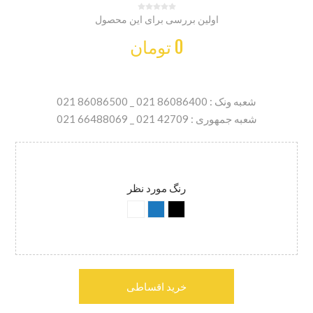
اولین بررسی برای این محصول
0 تومان
شعبه ونک : 86086400 021 _ 86086500 021
شعبه جمهوری : 42709 021 _ 66488069 021
رنگ مورد نظر
خرید اقساطی