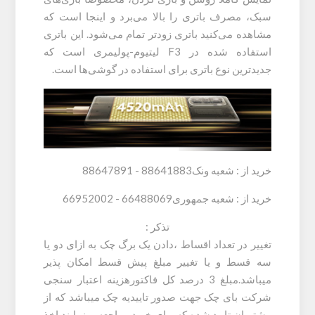
سبک، مصرف باتری را بالا می‌برد و اینجا است که
مشاهده می‌کنید باتری زودتر تمام می‌شود. این باتری
استفاده شده در F3 لیتیوم-پولیمری است که
جدیدترین نوع باتری برای استفاده در گوشی‌ها است.
خرید از : شعبه ونک88641883 - 88647891
خرید از : شعبه جمهوری66488069 - 66952002
تذکر :
تغییر در تعداد اقساط ،دادن یک برگ چک به ازای دو یا
سه قسط و یا تغییر مبلغ پیش قسط امکان پذیر
میباشد.مبلغ 3 درصد کل فاکتورهزینه اعتبار سنجی
شرکت بای چک جهت صدور تاییدیه چک میباشد که از
مشتریان تایید شده که برای خرید مراجعه مینمایند اخذ