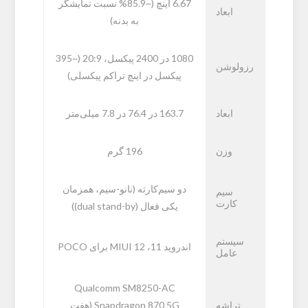
6.67 اینچ (~85.9% نسبت نمایشگر
ابعاد
به بدنه)
1080 در 2400 پیکسل، 20:9 (~395
رزولوشن
پیکسل در اینچ تراکم پیکسلی)
ابعاد
163.7 در 76.4 در 7.8 میلی‌متر
وزن
196 گرم
دو سیم‌کارته (نانو-سیم، همزمان
سیم
کارت
یکی فعال (dual stand-by))
سیستم
اندروید 11، MIUI 12 برای POCO
عامل
Qualcomm SM8250-AC
تراشه
Snapdragon 870 5G (هفت