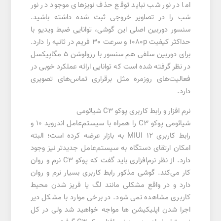
اما در نور شب نباید توقع حذف نویز‌های موجود در نور
شب را در تصاویر خروجی ثبت شده داشته باشید.
سنسور دوربین اصلی این گوشی، توانایی ضبط ویدیو با
حداکثر کیفیت 1080p و سرعت 30 فریم در ثانیه را دارد.
برای دوربین سلفی هم سنسور با رزولوشن 5 مگاپیکسل
در نظر گرفته شده است که توانایی ارائه عملکرد خوبی در
فعالیت‌های روزمره مثل برقراری تماس‌های تصویری
دارد.
نرم افزار و رابط کاربری پوکو C3 شیائومی
شیائومی پوکو C3 را همراه با سیستم‌عامل اندروید ۱۰ و
رابط کاربری MIUI 12 به بازار عرضه کرده است؛ البته
امکان ارتقای دستگاه به سیستم‌عامل جدیدتر نیز وجود
دارد. از نظر نرم‌افزاری باید گفت که پوکو C3 نرم و روان
کار می‌کند. گوشی مذکور رابط کاربری بسیار نرم و روان
دارد و در واقع مشکلی مانند لگ یا فریز شدن محیط
کاربری مشاهده نمی شود. در برخی موارد با مشکل دیر
اجرا شدن اپلیکیشن ها مواجه خواهید شد ولی در کل