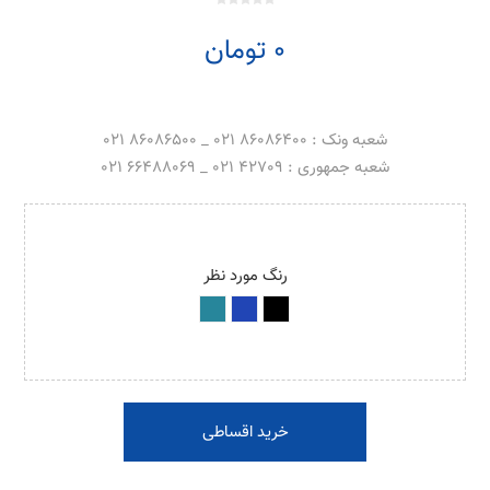
0 تومان
شعبه ونک : 86086400 021 _ 86086500 021
شعبه جمهوری : 42709 021 _ 66488069 021
رنگ مورد نظر
خرید اقساطی