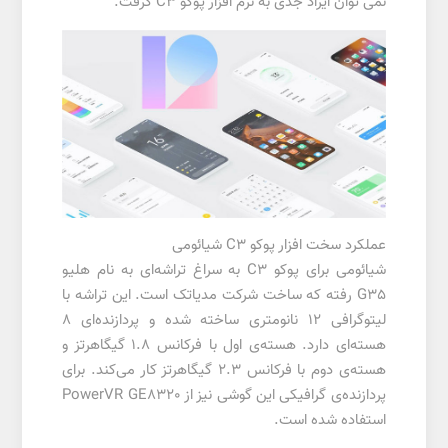
نمی توان ایراد جدی به نرم افزار پوکو C3 گرفت.
عملکرد سخت افزار پوکو C3 شیائومی
شیائومی برای پوکو C3 به سراغ تراشه‌ای به نام هلیو
G35 رفته که ساخت شرکت مدیاتک است. این تراشه با
لیتوگرافی ۱۲ نانومتری ساخته شده و پردازنده‌ای ۸
هسته‌ای دارد. هسته‌ی اول با فرکانس ۱.۸ گیگاهرتز و
هسته‌ی دوم با فرکانس ۲.۳ گیگاهرتز کار می‌کند. برای
پردازنده‌ی گرافیکی این گوشی نیز از PowerVR GE8320
استفاده شده است.