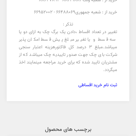
خرید از : شعبه ونک88641883 - 88647891
خرید از : شعبه جمهوری66488069 - 66952002
تذکر :
تغییر در تعداد اقساط ،دادن یک برگ چک به ازای دو یا
سه قسط و یا تغییر مبلغ پیش قسط امکان پذیر
میباشد.مبلغ 3 درصد کل فاکتورهزینه اعتبار سنجی
شرکت بای چک جهت صدور تاییدیه چک میباشد که از
مشتریان تایید شده که برای خرید مراجعه مینمایند اخذ
میگردد.
ثبت نام خرید اقساطی
برچسب های محصول