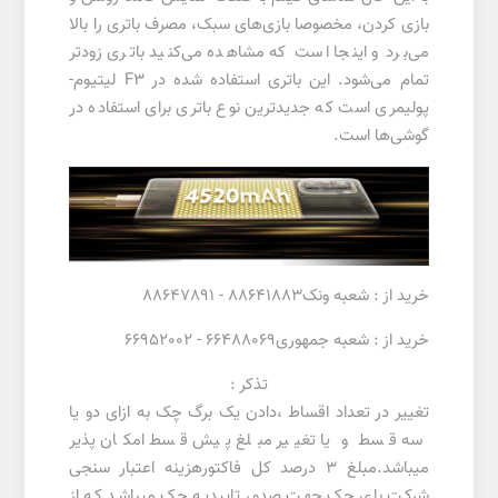
بازی کردن، مخصوصا بازی‌های سبک، مصرف باتری را بالا
می‌برد و اینجا است که مشاهده می‌کنید باتری زودتر
تمام می‌شود. این باتری استفاده شده در F3 لیتیوم-
پولیمری است که جدیدترین نوع باتری برای استفاده در
گوشی‌ها است.
خرید از : شعبه ونک88641883 - 88647891
خرید از : شعبه جمهوری66488069 - 66952002
تذکر :
تغییر در تعداد اقساط ،دادن یک برگ چک به ازای دو یا
سه قسط و یا تغییر مبلغ پیش قسط امکان پذیر
میباشد.مبلغ 3 درصد کل فاکتورهزینه اعتبار سنجی
شرکت بای چک جهت صدور تاییدیه چک میباشد که از