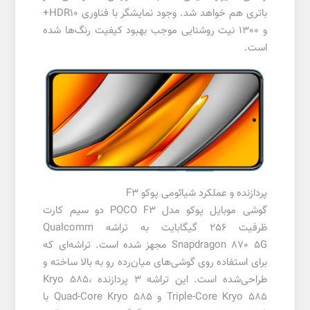
باتری هم خواهد شد. وجود نمایشگر با فناوری HDR10+
و 1300 نیت روشنایی موجب بهبود کیفیت رنگ‌ها شده
است.
پردازنده و عملکرد شیائومی پوکو F3
گوشی موبایل پوکو مدل POCO F3 دو سیم‌ کارت
ظرفیت 256 گیگابایت به تراشه Qualcomm
Snapdragon 870 5G مجهز شده است. تراشه‌ای که
برای استفاده روی گوشی‌های میان‌رده رو به‌ بالا ساخته و
طراحی‌شده است. این تراشه ۳ پردازنده Kryo 585،
Triple-Core Kryo 585 و Quad-Core Kryo 585 با