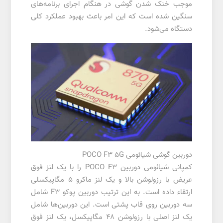
موجب خنک شدن گوشی در هنگام اجرای برنامه‌های
سنگین شده است که این امر باعث بهبود عملکرد کلی
دستگاه می‌شود.
دوربین گوشی شیائومی POCO F3 5G
کمپانی شیائومی دوربین POCO F3 را با یک لنز فوق
عریض با رزولوشن بالا و یک لنز ماکرو ۵ مگاپیکسلی
ارتقاء داده است. به این ترتیب دوربین پوکو F3 شامل
سه دوربین روی قاب پشتی است. این دوربین‌ها شامل
یک لنز اصلی با رزولوشن ۴۸ مگاپیکسل، یک لنز فوق