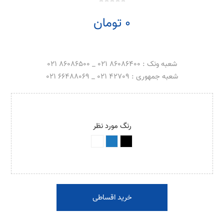
0 تومان
شعبه ونک : 86086400 021 _ 86086500 021
شعبه جمهوری : 42709 021 _ 66488069 021
رنگ مورد نظر
خرید اقساطی