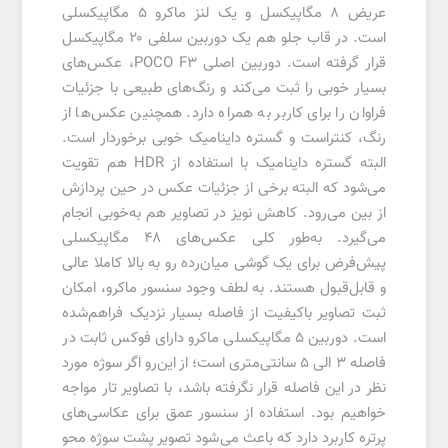
عریض ۸ مگاپیکسل و یک لنز ماکرو ۵ مگاپیکسلی
است. در قاب جلو هم یک دوربین سلفی ۲۰ مگاپیکسل
قرار گرفته است. دوربین اصلی POCO F3، عکس‌های
بسیار خوبی را ثبت می‌کند و رنگ‌های طبیعی با جزئیات
فراوان را برای کاربر به همراه دارد. همچنین عکس‌ها از
رنگ، کنتراست و گستره داینامیک خوبی برخوردار است.
البته گستره داینامیک با استفاده از HDR هم تقویت
می‌شود که البته برخی از جزئیات عکس در حین پردازش
از بین می‌رود. کاهش نویز در تصاویر هم به‌خوبی انجام
می‌گیرد. به‌طور کلی عکس‌های ۴۸ مگاپیکسلی
پیش‌فرض برای یک گوشی میان‌رده رو به بالا کاملا عالی
و قابل‌قبول هستند. به لطف وجود سنسور ماکرو، امکان
ثبت تصاویر باکیفیت از فاصله بسیار نزدیک فراهم‌شده
است. دوربین ۵ مگاپیکسلی ماکرو دارای فوکس ثابت در
فاصله ۳ الی ۵ سانتی‌متری است؛ از این‌رو اگر سوژه مورد
نظر در این فاصله قرار نگرفته باشد، با تصاویر تار مواجه
خواهیم بود. استفاده از سنسور عمق برای عکاسی‎‌های
پرتره کاربرد دارد که باعث می‌‎شود تصویر پشت سوژه محو