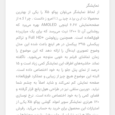
نمایشگر
از لحاظ نمایشگر می‌توان پوکو X5 را یکی از بهترین
محصولات این برند چینی تا امروز دانست. چرا که از
صفحه‌نمایش 6.67 اینچی AMOLED بهره می‌برد که
روشنایی آن تا 1200 نیت می‌رسد که برای یک میان‌رده
فوق‌العاده است. همچنین رزولوشن +Full HD و تراکم
پیکسلی 395 پیکسل در هر اینچ باعث شده این مدل
وضوح تصویری ایده‌آل را ارائه دهد که این موضوع را
زمان تماشای فیلم به خوبی متوجه می‌شوید. ناگفته
نماند حاشیه‌های اطراف این نمایشگر کمی زیاد است و 15
درصد از نمای پنل جلو را به خود اختصاص داده است.
البته این موضوع هیچ چیز از زیبایی و عملکرد فوق‌العاده
صفحه نمایش کم نمی‌کند و شاید اصلاً به چشم شما
نیاید. دوربین سلفی نیز در طراحی هول-پانچ قرار گرفته و
فضای کمی را به خود اختصاص داده است. نرخ نوسازی
120 هرتزی نمایشگر سوپر امولد گوشی پوکو X5 یکی از
امتیازات این محصول برای خرید به حساب می‌آید. رفرش
ریت 120 هرتزی نشان از روان پخش شدن محتواها بر