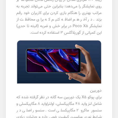
روی نمایشگر را می‌دهد؛ بنابراین حتی می‌تواند تجربه به
مراتب بهتری را هنگام بازی کردن برای کاربران خود رقم
بزند. در آخر هم اضافه کنیم که برای محافظت از
نمایشگر Poco X5 در برابر خش و ضربه (البته تا حدی)
این کمپانی از گوریلاگلس 3 استفاده کرده است.
دوربین
برای پوکو X5 یک دوربین سه گانه در نظر گرفته شده که
شامل لنز واید 48 مگاپیکسلی، اولتراواید 8 مگاپیکسلی و
سنسور ماکرو 2 مگاپیکسلی است. سنسور اصلی در
شرایط نوری مناسب، کیفیت خوبی دارد و جزئیات زیادی