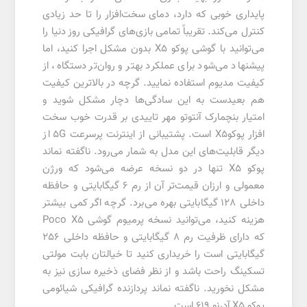
پایداری خوبی که دارد، دمای سخت‌افزار را تا حد زیادی
کنترل می‌کند. تقریباً تمامی بازی‌های گرافیکی روز دنیا را
می‌توانید با گوشی پوکو X5 بدون مشکل اجرا کنید، اما
پیشنهاد می‌شود برای عملکرد بهتر و روان‌تر دستگاه، از
کیفیت مدیوم استفاده نمایید. گرچه در بالاترین کیفیت
هم بعیدست به این سادگی‌ها دچار مشکل شوید و
امتیار بنچمارک آنتوتو مهر تاییدی بر قدرت خوب سخت
افزار پوکوX5 است. پشتیبانی از اینترنت پرسرعت 5G از
دیگر قابلیت‌های این مدل به شمار می‌رود. ناگفته نماند
پوکو X5 تنها در دو نسخه عرضه می‌شود که ورژن
معمولی و ارزان قیمت‌تر آن از رم 6 گیگابایتی و حافظه
داخلی 128 گیگابایتی بهره می‌برد. گرچه اگر کمی بیشتر
هزینه کنید، می‌توانید نسخه‌ پرمیوم گوشی Poco X5
که دارای ظرفیت رم 8 گیگابایتی و حافظه داخلی 256
گیگابایتی است را خریداری کنید تا خیالتان بابت مولتی
تسکینگ راحت باشد و از نظر فضای ذخیره سازی نیز به
مشکل نخورید. ناگفته نماند پردازنده گرافیکی شیائومی
پوکو X5 آدرنو 619 است.