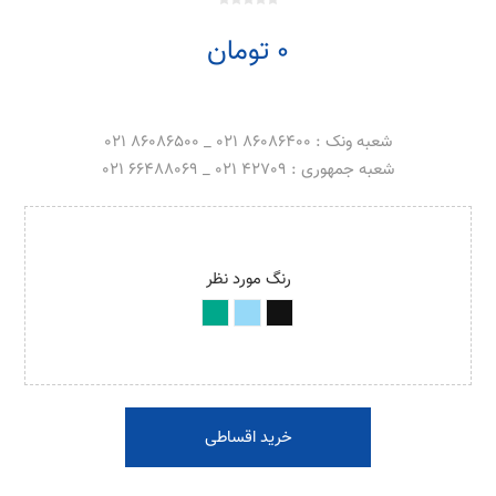
0 تومان
شعبه ونک : 86086400 021 _ 86086500 021
شعبه جمهوری : 42709 021 _ 66488069 021
رنگ مورد نظر
خرید اقساطی