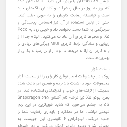
گوشی Poco X5 آن را بروزرسانی کنید. MIUI نشان داده
که روز به روز در حال پیشرفت و کاهش باگ‌های خود
است و توانسته رضایت کاربران را به خوبی جلب کند.
حتی در اولین استفاده از آن نیز احساس پیچیدگی و
سردرگمی به شما دست نخواهد داد و خیلی زود به Poco
X5 و محیط کاربری آن عادت می‌کنید. البته جدا از
زیبایی و سادگی، رابط کاربری MIUI ویژگی‌های زیادی را
به کاربران ارائه می‌دهد و در این زمینه یکی از
بهترین‌هاست.
سخت‌افزار
پوکو در چند وقت اخیر توقع کاربران را از سخت افزار
محصولات خود به شدت بالا برده و همین امر باعث شده
همیشه از تراشه‌های خوب و قدرتمندی استفاده کند. در
بطن پوکو X5 نیز تراشه نام آشنای Snapdragon 695
5G به چشم می‌خورد که شاید قوی‌ترین در این رنج
قیمتی نباشد، اما در عملکرد و پایداری رضایت شما را
جلب می‌کند. لیتوگرافی 6 نانومتری این چیپست به
مصرف شارژ بهینه باتری کمک می‌کند و به واسطه