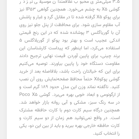
3.5 میلی‌متری محبوب علاقمندان موسیقی نیز در
گوشی X5 به چشم می‌خورد. همچنین گواهی IP53 نیز
برای پوکو X5 گرفته شده تا در مقابل گرد و غبار و پاشش
آب مقاوم سازی شود. برای محافظت از پنل جلو نیز روی
آن با گوریاگلس 3 پوشانده شده که در این رنج قیمتی
اندکی عجیب است و بهتر بود پوکو از گوریلاگلس 5
استفاده می‌کرد، اما اینطور که پیداست کارشناسان این
برند چینی، برای پایین آوردن قیمت نهایی ترجیح دادند
مقاومت دستگاه خود را پایین بیاورند. توصیه می‌کنیم
برای این که خیالتان راحت باشد، بلافاصله بعد از خرید
گوشی پوکوX5 حتماً محافظ صفحه‌نمایش روی آن نصب
کنید. ناگفته نماند وزن این مدل حدود 189 گرم است و
از ارگونومی و ابعاد خوبی بهره می‌برد. گوشی Poco X5
در سه رنگ سبز، مشکی و آبی روانه بازار خواهد شد.
همچنین درگاه سیم کارت دوم با کارت حافظه مشترک
است. در واقع نمی‌توانید هم زمان از دو سیم کارت و
کارت حافظه خارجی بهره ببرید و باید از بین این دو، یکی
را انتخاب کنید.