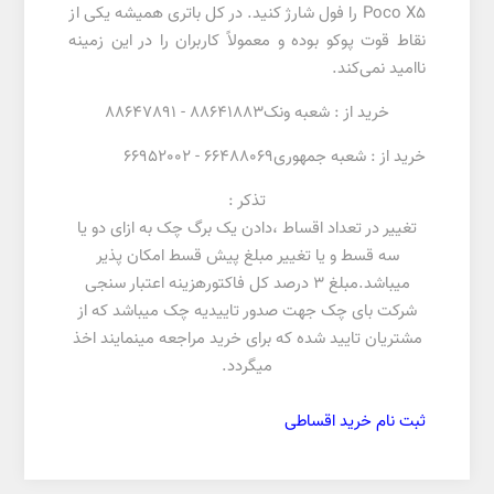
Poco X5 را فول شارژ کنید. در کل باتری همیشه یکی از
نقاط قوت پوکو بوده و معمولاً کاربران را در این زمینه
ناامید نمی‌کند.
خرید از : شعبه ونک88641883 - 88647891
خرید از : شعبه جمهوری66488069 - 66952002
تذکر :
تغییر در تعداد اقساط ،دادن یک برگ چک به ازای دو یا
سه قسط و یا تغییر مبلغ پیش قسط امکان پذیر
میباشد.مبلغ 3 درصد کل فاکتورهزینه اعتبار سنجی
شرکت بای چک جهت صدور تاییدیه چک میباشد که از
مشتریان تایید شده که برای خرید مراجعه مینمایند اخذ
میگردد.
ثبت نام خرید اقساطی