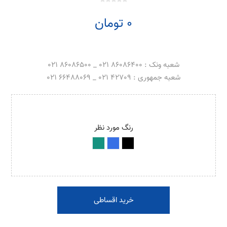
0 تومان
شعبه ونک : 86086400 021 _ 86086500 021
شعبه جمهوری : 42709 021 _ 66488069 021
رنگ مورد نظر
خرید اقساطی