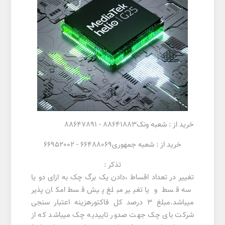
خرید از : شعبه ونک88641883 - 88647891
خرید از : شعبه جمهوری66488069 - 66952002
تذکر :
تغییر در تعداد اقساط ،دادن یک برگ چک به ازای دو یا
سه قسط و یا تغییر مبلغ پیش قسط امکان پذیر
میباشد.مبلغ 3 درصد کل فاکتورهزینه اعتبار سنجی
شرکت بای چک جهت صدور تاییدیه چک میباشد که از