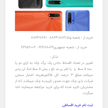
خرید از : شعبه ونک88641883 - 88647891
خرید از : شعبه جمهوری66488069 - 66952002
تذکر :
تغییر در تعداد اقساط ،دادن یک برگ چک به ازای دو یا
سه قسط و یا تغییر مبلغ پیش قسط امکان پذیر
میباشد.مبلغ 3 درصد کل فاکتورهزینه اعتبار سنجی
شرکت بای چک جهت صدور تاییدیه چک میباشد که از
مشتریان تایید شده که برای خرید مراجعه مینمایند اخذ
میگردد.
ثبت نام خرید اقساطی