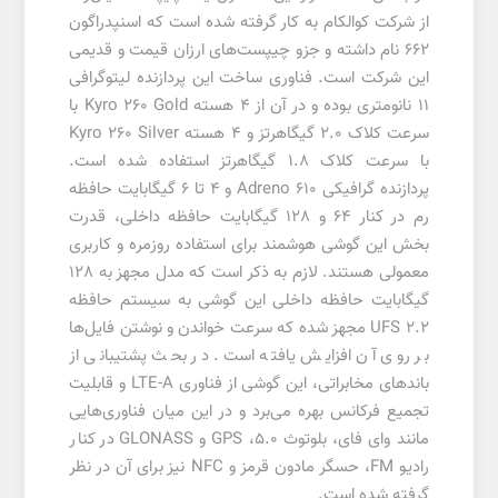
از شرکت کوالکام به کار گرفته شده است که اسنپدراگون
662 نام داشته و جزو چیپست‌های ارزان قیمت و قدیمی
این شرکت است. فناوری ساخت این پردازنده لیتوگرافی
11 نانومتری بوده و در آن از 4 هسته Kyro 260 Gold با
سرعت کلاک 2.0 گیگاهرتز و 4 هسته Kyro 260 Silver
با سرعت کلاک 1.8 گیگاهرتز استفاده شده است.
پردازنده گرافیکی Adreno 610 و 4 تا 6 گیگابایت حافظه
رم در کنار 64 و 128 گیگابایت حافظه داخلی، قدرت
بخش این گوشی هوشمند برای استفاده روزمره و کاربری
معمولی هستند. لازم به ذکر است که مدل مجهز به 128
گیگابایت حافظه داخلی این گوشی به سیستم حافظه
UFS 2.2 مجهز شده که سرعت خواندن و نوشتن فایل‌ها
بر روی آن افزایش یافته است. در بحث پشتیبانی از
باندهای مخابراتی، این گوشی از فناوری LTE-A و قابلیت
تجمیع فرکانس بهره می‌برد و در این میان فناوری‌هایی
مانند وای فای، بلوتوث 5.0، GPS و GLONASS در کنار
رادیو FM، حسگر مادون قرمز و NFC نیز برای آن در نظر
گرفته شده است.