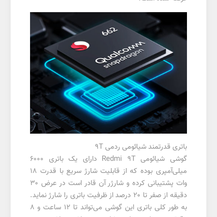
باتری قدرتمند شیائومی ردمی 9T
گوشی شیائومی Redmi 9T دارای یک باتری 6000
میلی‌آمپری بوده که از قابلیت شارژ سریع با قدرت 18
وات پشتیبانی کرده و شارژر آن قادر است در عرض 30
دقیقه از صفر تا 20 درصد از ظرفیت باتری را شارژ نماید.
به طور کلی باتری این گوشی می‌تواند تا 12 ساعت و 8