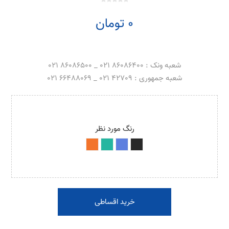
0 تومان
شعبه ونک : 86086400 021 _ 86086500 021
شعبه جمهوری : 42709 021 _ 66488069 021
رنگ مورد نظر
خرید اقساطی