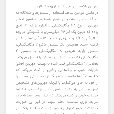
دوربین باکیفیت ردمی 9T میان‌رده شیائومی
در بخش دوربین شاهد استفاده از سنسورهای سه‌گانه به
اضافه سنسور تشخیص عمق هستیم. سنسور اصلی
دوربین از نوع 48 مگاپیکسلی با اندازه بزرگ 1/2 اینچ
بوده که درون یک لنز 26 میلی‌متری با گشودگی دریچه
دیافراگم f/1.8 و خروجی تصویر 12 مگاپیکسلی قرار
گرفته است. همچنین یک سنسور ماکرو 2 مگاپیگسلی،
سنسور زاویه عریض 8 مگاپیکسلی و سنسور 2
مگاپیکسلی تشخیص عمق این بخش را تکمیل می‌کند.
تصاویر 12 مگاپیکسلی ثبت شده به وسیله دوربین اصلی
جزئیات خوب و رنگ‌هایی واقعی را ثبت می‌کند که
کنتراست آن‌ها مناسب بوده و گستره دینامیکی عمیقی را
از خود به جای می‌گذارد. با این‌که دوربین‌های تشخیص
عمق و ماکرو به اندازه سنسور اصلی جذاب نیستند اما
جزئیات خوبی را ثبت می‌کنند که البته همه چیز باید در
شرایط نوری مناسب انجام شود. در غیر این صورت،
جزئیات در کیفیت نهایی تصویر از دست خواهند رفت. در