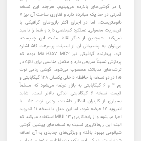
را در گوشی‌های بالارده می‌بینیم. هرچند این نسخه
قدرتی در حد یک میانرده دارد و فناوری ساخت آن نیز 7
نانومتریست، اما در اجرای اکثر بازی‌های گرافیکی با
فریم‌ریت معمولی, عملکرد کم‌نقصی دارد و شما را ناامید
نمی‌کند. همچنین از دیگر نقاط مثبت این چیپست،
می‌توان به پشتیبانی آن از اینترنت پرسرعت 5G اشاره
کرد. پردازنده گرافیکی نیز Mali-G57 MC2 بوده که
پردازش نسبتاً سریعی دارد و مکمل مناسبی برای cpu در
تراشه‌های مدیاتک محسوب می‌شود. گوشی ردمی نوت
11e در دو نسخه با حافظه داخلی یکسان 128 گیگابایتی و
رم 4 و 6 گیگابایتی به بازار عرضه می‌شود که مسلماً
قیمت نسخه 6 گیگابایتی اندکی بالاتر است. شاید
بسیاری از کاربران انتظار داشتند، ردمی نوت 11e با
اندروید 12 عرضه شود، اما این مدل با نسخه 11 اندروید
اجرا می‌شود و از رابط‌کاربری MIUI 13 استفاده می‌کند که
البته این رابط‌کاربری نسبت به نسخه‌های پیشین گوشی
شیائومی بهبود یافته و ویژگی‌های جدیدی به آن اضافه
شده است. در کل این ترکیب نرم‌افزاری علاوه بر زیبایی،