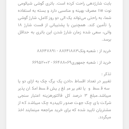
بابت شارژدهی راحت کرده است. باتری گوشی شیائومی
نوت 11e مصرف بهینه و مناسبی دارد و بسته به استفاده
شما، به راحتی می‌تواند یک الی دو روز کامل، شارژ گوشی
را تأمین کند. همچنین با پشتیبانی از فست شارژ 18
واتی، سعی شده زمان شارژ شدن این باتری به حداقل
برسد.
خرید از : شعبه ونک88641883 - 88647891
خرید از : شعبه جمهوری66488069 - 66952002
تذکر :
تغییر در تعداد اقساط ،دادن یک برگ چک به ازای دو یا
سه قسط و یا تغییر مبلغ پیش قسط امکان پذیر
میباشد.مبلغ 3 درصد کل فاکتورهزینه اعتبار سنجی
شرکت بای چک جهت صدور تاییدیه چک میباشد که از
مشتریان تایید شده که برای خرید مراجعه مینمایند اخذ
میگردد.