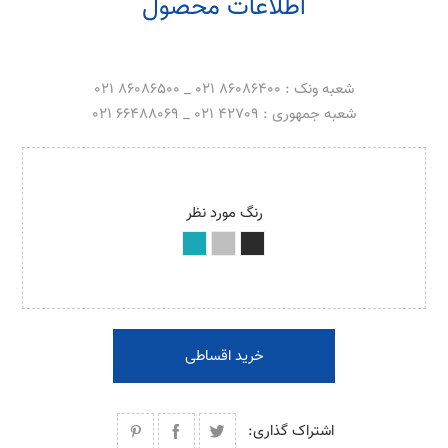
اطلاعات محصول
شعبه ونک : 86086400 021 _ 86086500 021
شعبه جمهوری : 42709 021 _ 66488069 021
رنگ مورد نظر
خرید اقساطی
اشتراک گذاری: