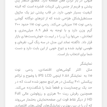
قبولی در باز کردن قفل صفحه دارد. مطابق انتظار پنل
پشتی و فریم از جنس پلی کربنات فشرده است که البته
کیفیت بسیار خوبی دارد. در قاب پشتی نیز یک ماژول
مستطیل‌شکل طراحی شده که از لنزهای دوگانه گوشی
ردمی نوت 11e میزبانی می‌کند. ردمی نوت 11e حدود 200
گرم وزن دارد و با توجه به قطر 8.9 میلی‌متری و
ابعادش، می‌توان آن را در لیست خوش‌دست‌های بازار
قرار داد. ناگفته نماند این مدل در سه رنگ آبی، نقره‌ای و
طوسی تولید شده و تنوع خوبی از این بابت دارد و دست
شما برای انتخاب باز است.
نمایشگر
مثل اکثر گوشی‌های اقتصادی، ردمی نوت
11e به نمایشگر 6.58 اینچی IPS LCD با وضوح و تراکم
پیکسلی 401 پیکسل در هر اینچ مجهز شده است که در
حد یک پرچمدارست و قطعاً شما را شگفت‌زده می‌کند.
همچنین رفرش ریت 90 هرتزی و رزولوشن عالی Full
HD از دیگر نقاط قوت این صفحه‌نمایش به‌شمار می‌روند
که آن را در بین بهترین نمایشگرهای گوشی‌های اقتصادی